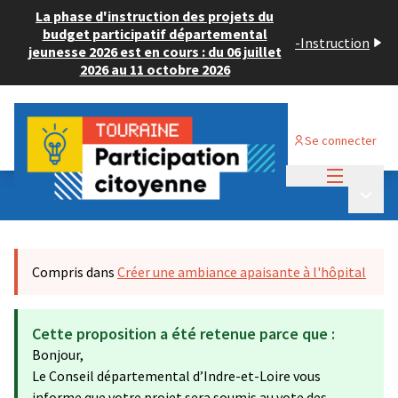
La phase d'instruction des projets du
budget participatif départemental
-
Instruction
jeunesse 2026 est en cours : du 06 juillet
2026 au 11 octobre 2026
Se connecter
Menu princi
Budget Participatif ADULTE 2024
/
Menu p
💡 Déposer un projet
Compris dans
Créer une ambiance apaisante à l'hôpital
Cette proposition a été retenue parce que :
Bonjour,
Le Conseil départemental d’Indre-et-Loire vous
informe que votre projet sera soumis au vote des