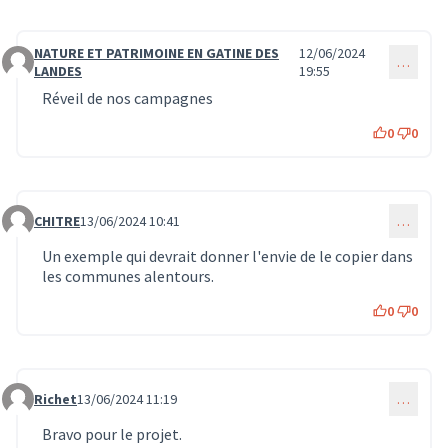
NATURE ET PATRIMOINE EN GATINE DES
12/06/2024
…
Commentaire 581
LANDES
19:55
Réveil de nos campagnes
0
0
CHITRE
13/06/2024 10:41
…
Commentaire 582
Un exemple qui devrait donner l'envie de le copier dans
les communes alentours.
0
0
Richet
13/06/2024 11:19
…
Commentaire 583
Bravo pour le projet.