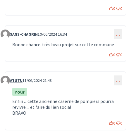
0
0
SANS-CHAGRIN
10/06/2024 16:34
…
Commentaire 572
Bonne chance. très beau projet sur cette commune
0
0
ATUTU
11/06/2024 21:48
…
Commentaire 576
Pour
Enfin ... cette ancienne caserne de pompiers pourra
revivre ... et faire du lien social
BRAVO
0
0