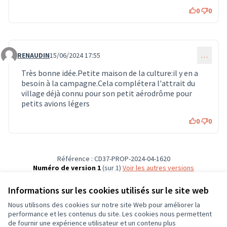
0
0
RENAUDIN
15/06/2024 17:55
…
Commentaire 591
Très bonne idée.Petite maison de la culture:il y en a
besoin à la campagne.Cela complétera l'attrait du
village déjà connu pour son petit aérodrôme pour
petits avions légers
0
0
Référence : CD37-PROP-2024-04-1620
Numéro de version 1
(sur 1)
voir les autres versions
Vérifiez l'empreinte numérique
Informations sur les cookies utilisés sur le site web
Nous utilisons des cookies sur notre site Web pour améliorer la
Conditions d'utilisation
performance et les contenus du site. Les cookies nous permettent
Paramètres des cookies
de fournir une expérience utilisateur et un contenu plus
CD37 sur X
CD37 sur Facebook
CD37 sur Instagram
CD37 sur YouTube