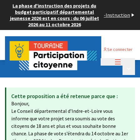
La phase d'instruction des projets du
budget participatif départemental
-
Instruction
jeunesse 2026 est en cours : du 06 juillet
2026 au 11 octobre 2026
Se connecter
Menu princi
Budget Participatif ADULTE 2024
/
Menu p
💡 Déposer un projet
Cette proposition a été retenue parce que :
Bonjour,
Le Conseil départemental d’Indre-et-Loire vous
informe que votre projet sera soumis au vote des
citoyens de 18 ans et plus et vous souhaite bonne
chance. La phase de vote s’étendra du 14 octobre au 1er