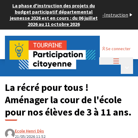
La phase d'instruction des projets du
budget participatif départemental
-
Instruction
jeunesse 2026 est en cours : du 06 juillet
2026 au 11 octobre 2026
Se connecter
Menu princi
Budget Participatif JEUNESSE 2026
/
Menu p
💡 Consulter les projets déposés
La récré pour tous !
Aménager la cour de l'école
pour nos élèves de 3 à 11 ans.
Ecole Henri Dès
21/05/2026 11:52