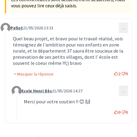
vous pouvez lire ceux déjà saisis.
Pellot
21/05/2026 13:31
…
Commentaire 1910
Quel beau projet, et bravo pour le travail réalisé, vois
témoignez de l'ambition pour nos enfants en zone
rurale, et le département 37 saura être soucieux de la
presevation de ses petits villages, dont l' école est
souvent le coeur même !!!;) bravo
2
0
Masquer la réponse
Ecole Henri Dès
21/05/2026 14:27
…
Commentaire 1911 (réponse au commentaire 1910)
Merci pour votre soutien !! 😊 🙌
0
0