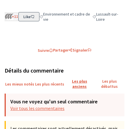
Environnement et cadre de
Lussault-sur-
+11
Like
Filtrer les résultats de la catégorie : Environnement
Filtrer les résultats 
vie
Loire
Partager
Signaler
Suivre
Détails du commentaire
Les plus
Les plus
Les mieux notés
Les plus récents
anciens
débattus
Vous ne voyez qu'un seul commentaire
Voir tous les commentaires
Les commentaires sont actuellement désactivés, mais