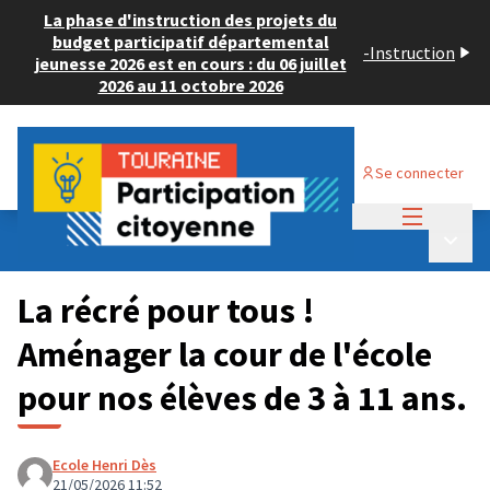
La phase d'instruction des projets du
budget participatif départemental
-
Instruction
jeunesse 2026 est en cours : du 06 juillet
2026 au 11 octobre 2026
Se connecter
Menu princi
Budget Participatif JEUNESSE 2026
/
Menu p
💡 Consulter les projets déposés
La récré pour tous !
Aménager la cour de l'école
pour nos élèves de 3 à 11 ans.
Ecole Henri Dès
21/05/2026 11:52