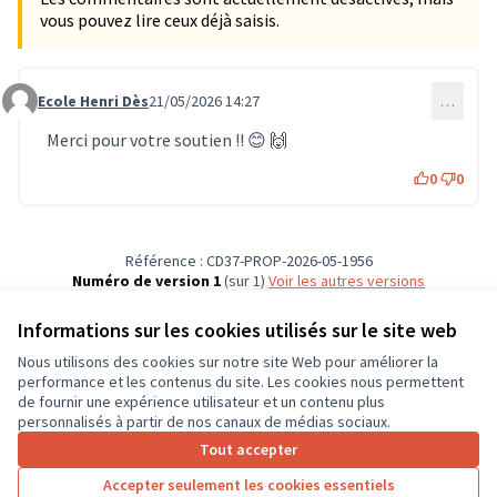
vous pouvez lire ceux déjà saisis.
Ecole Henri Dès
21/05/2026 14:27
…
Commentaire 1911 (réponse au commentaire 1910)
Merci pour votre soutien !! 😊 🙌
0
0
Référence : CD37-PROP-2026-05-1956
Numéro de version 1
(sur 1)
voir les autres versions
Vérifiez l'empreinte numérique
Informations sur les cookies utilisés sur le site web
Nous utilisons des cookies sur notre site Web pour améliorer la
Conditions d'utilisation
performance et les contenus du site. Les cookies nous permettent
Paramètres des cookies
de fournir une expérience utilisateur et un contenu plus
CD37 sur X
CD37 sur Facebook
CD37 sur Instagram
CD37 sur YouTube
personnalisés à partir de nos canaux de médias sociaux.
(Lien externe)
(Lien externe)
(Lien externe)
(Lien externe)
Tout accepter
Accepter seulement les cookies essentiels