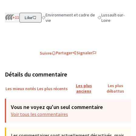
Environnement et cadre de
Lussault-sur-
+11
Like
Filtrer les résultats de la catégorie : Environnement
Filtrer les résultats 
vie
Loire
Partager
Signaler
Suivre
Détails du commentaire
Les plus
Les plus
Les mieux notés
Les plus récents
anciens
débattus
Vous ne voyez qu'un seul commentaire
Voir tous les commentaires
Les commentaires sont actuellement désactivés, mais