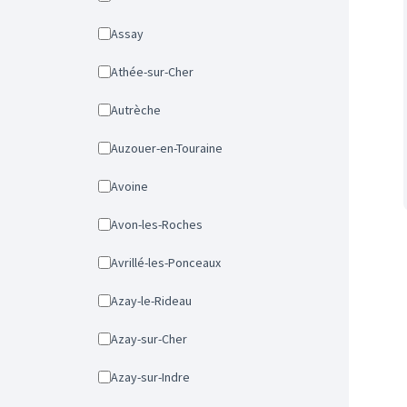
Assay
Athée-sur-Cher
Autrèche
Auzouer-en-Touraine
Avoine
Avon-les-Roches
Avrillé-les-Ponceaux
Azay-le-Rideau
Azay-sur-Cher
Azay-sur-Indre