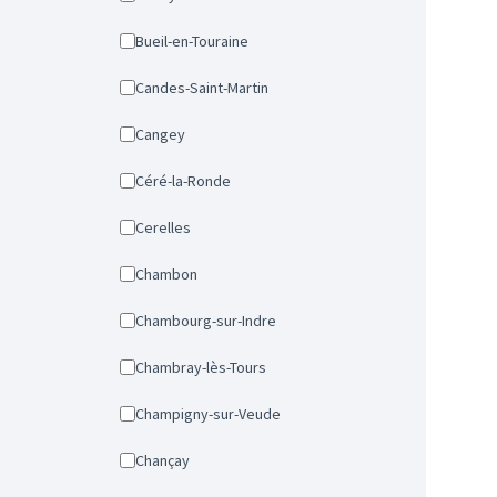
Bueil-en-Touraine
Candes-Saint-Martin
Cangey
Céré-la-Ronde
Cerelles
Chambon
Chambourg-sur-Indre
Chambray-lès-Tours
Champigny-sur-Veude
Chançay