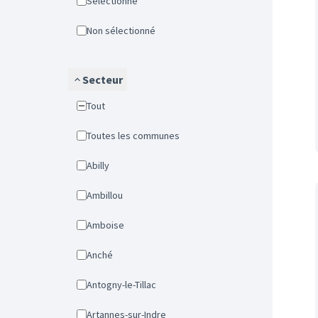
Sélectionné
Non sélectionné
Secteur
Tout
Toutes les communes
Abilly
Ambillou
Amboise
Anché
Antogny-le-Tillac
Artannes-sur-Indre