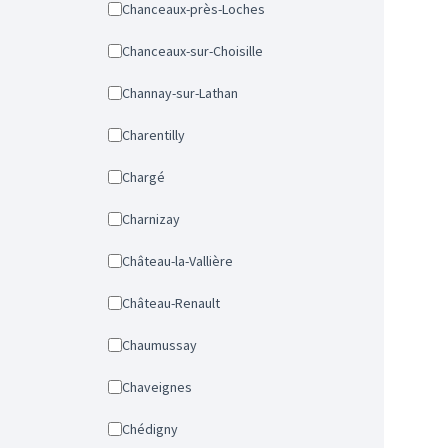
Chanceaux-près-Loches
Chanceaux-sur-Choisille
Channay-sur-Lathan
Charentilly
Chargé
Charnizay
Château-la-Vallière
Château-Renault
Chaumussay
Chaveignes
Chédigny