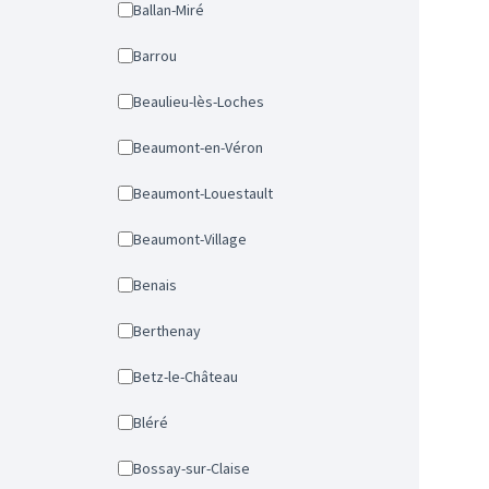
Ballan-Miré
Barrou
Beaulieu-lès-Loches
Beaumont-en-Véron
Beaumont-Louestault
Beaumont-Village
Benais
Berthenay
Betz-le-Château
Bléré
Bossay-sur-Claise