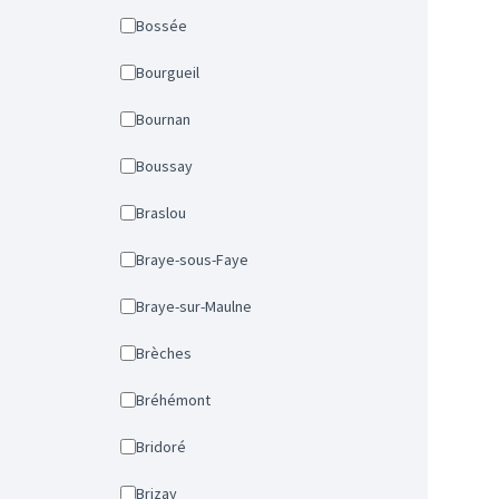
Bossée
Bourgueil
Bournan
Boussay
Braslou
Braye-sous-Faye
Braye-sur-Maulne
Brèches
Bréhémont
Bridoré
Brizay