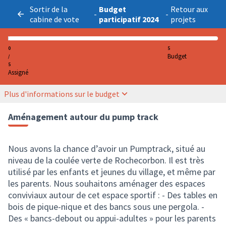
Sortir de la
Budget
Retour aux
-
-
cabine de vote
participatif 2024
projets
0
5
Budget
/
5
Assigné
Plus d'informations sur le budget
Aménagement autour du pump track
Nous avons la chance d’avoir un Pumptrack, situé au
niveau de la coulée verte de Rochecorbon. Il est très
utilisé par les enfants et jeunes du village, et même par
les parents. Nous souhaitons aménager des espaces
conviviaux autour de cet espace sportif : - Des tables en
bois de pique-nique et des bancs sous une pergola. -
Des « bancs-debout ou appui-adultes » pour les parents