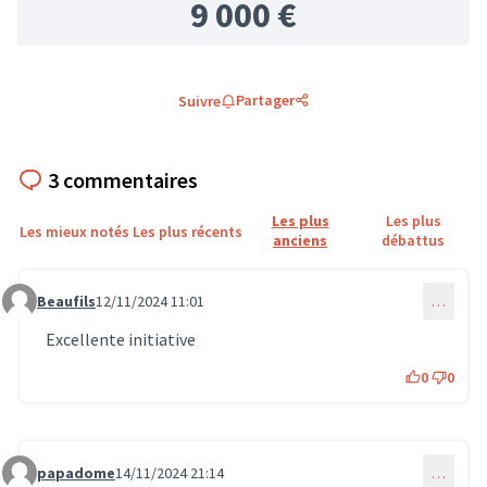
9 000 €
Partager
Suivre
3 commentaires
Les plus
Les plus
Les mieux notés
Les plus récents
anciens
débattus
Beaufils
12/11/2024 11:01
…
Commentaire 1140
Excellente initiative
0
0
papadome
14/11/2024 21:14
…
Commentaire 1186