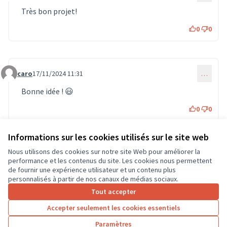
Très bon projet!
0
0
caro
17/11/2024 11:31
…
Commentaire 1220
Bonne idée ! 😃
0
0
Informations sur les cookies utilisés sur le site web
Commentaire supprimé le 01/12/2024 21:32
Nous utilisons des cookies sur notre site Web pour améliorer la
performance et les contenus du site. Les cookies nous permettent
de fournir une expérience utilisateur et un contenu plus
personnalisés à partir de nos canaux de médias sociaux.
Connectez-vous
ou
créez un compte
pour ajouter votre
Tout accepter
commentaire.
Accepter seulement les cookies essentiels
Paramètres