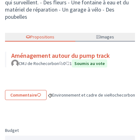
qui surveillent. - Des fleurs - Une fontaine à eau et du
matériel de réparation - Un garage à vélo - Des
poubelles
Propositions
Images
Aménagement autour du pump track
CMJ de Rochecorbon
0
1
Soumis au vote
Commentaire
Environnement et cadre de vie
Rochecorbon
Filtrer les résultats de la catégorie : Environn
Filtrer les résu
Budget