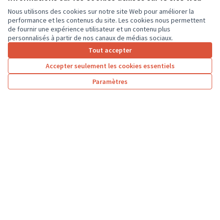
Nous utilisons des cookies sur notre site Web pour améliorer la
performance et les contenus du site. Les cookies nous permettent
de fournir une expérience utilisateur et un contenu plus
Art et apprentissages en plein air
personnalisés à partir de nos canaux de médias sociaux.
La cour de la maternelle est grande, herbée et il est
Tout accepter
possible d'aménager cet espace pour que les élèves
Accepter seulement les cookies essentiels
apprennent...
Environnement et cadre de vie
Monnaie
Paramètres