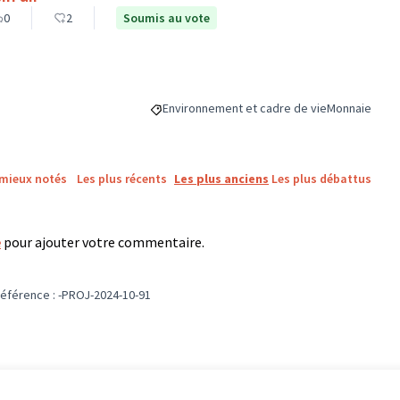
0
2
Soumis au vote
Environnement et cadre de vie
Monnaie
Filtrer les résultats de la catégorie : Envir
Filtrer les ré
 mieux notés
Les plus récents
Les plus anciens
Les plus débattus
e
pour ajouter votre commentaire.
éférence : -PROJ-2024-10-91