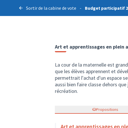
Sortir de la cabine de vote
-
Budget participatif 
Art et apprentissages en plein a
La cour de la maternelle est grand
que les élèves apprennent et dével
permettrait l'achat d'un espace sen
aussi bien faire classe dehors que 
récréation.
Propositions
Art et apprentissages en ple