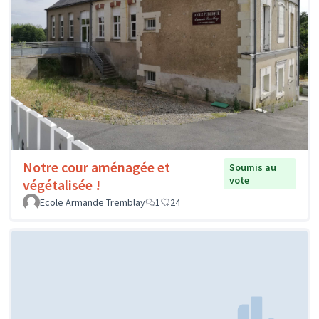
Notre cour aménagée et
Soumis au
vote
végétalisée !
Ecole Armande Tremblay
1
24