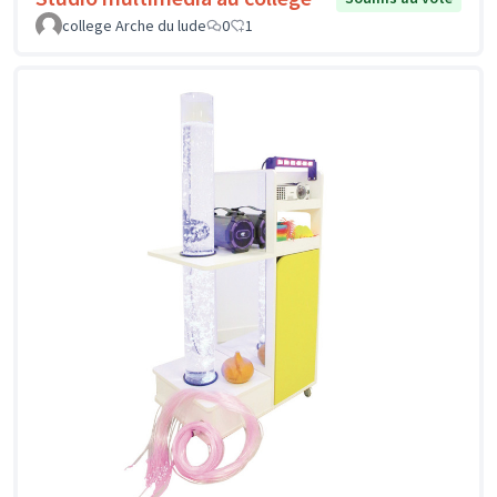
college Arche du lude
0
1