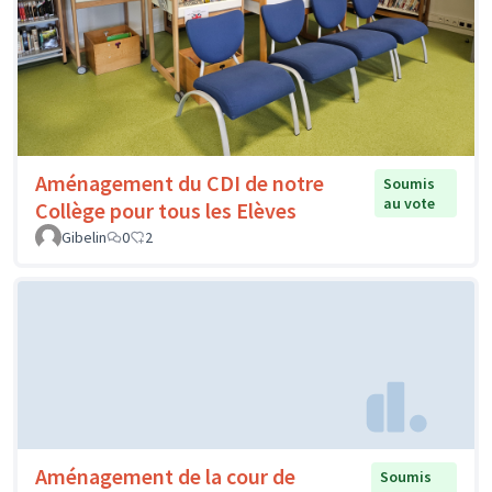
Aménagement du CDI de notre
Soumis
au vote
Collège pour tous les Elèves
Gibelin
0
2
Aménagement de la cour de
Soumis