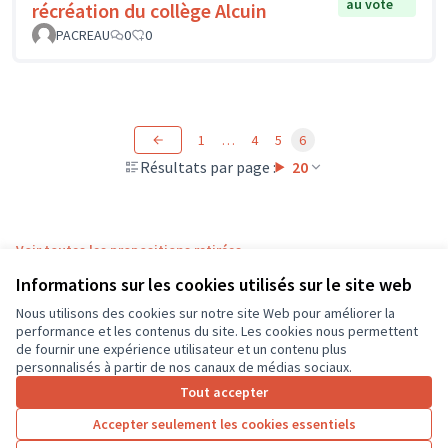
au vote
récréation du collège Alcuin
PACREAU
0
0
1
…
4
5
6
Résultats par page :
20
Voir toutes les propositions retirées
Informations sur les cookies utilisés sur le site web
Nous utilisons des cookies sur notre site Web pour améliorer la
Conditions d'utilisation
performance et les contenus du site. Les cookies nous permettent
Paramètres des cookies
de fournir une expérience utilisateur et un contenu plus
CD37 sur X
CD37 sur Facebook
CD37 sur Instagram
CD37 sur YouTube
personnalisés à partir de nos canaux de médias sociaux.
(Lien externe)
(Lien externe)
(Lien externe)
(Lien externe)
Tout accepter
Accepter seulement les cookies essentiels
Licence Cre
(Lien extern