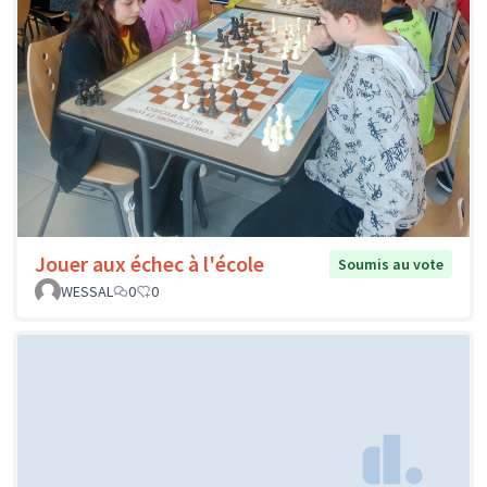
Jouer aux échec à l'école
Soumis au vote
WESSAL
0
0