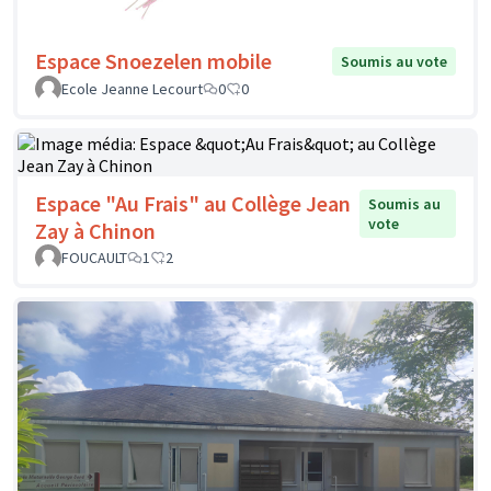
Espace Snoezelen mobile
Soumis au vote
Ecole Jeanne Lecourt
0
0
Espace "Au Frais" au Collège Jean
Soumis au
vote
Zay à Chinon
FOUCAULT
1
2