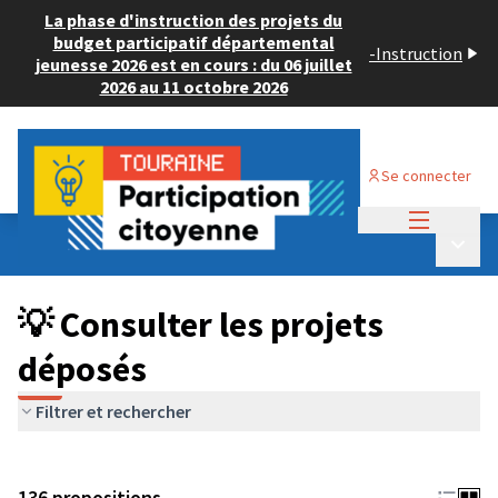
La phase d'instruction des projets du
budget participatif départemental
-
Instruction
jeunesse 2026 est en cours : du 06 juillet
2026 au 11 octobre 2026
Se connecter
Menu princi
Budget Participatif JEUNESSE 2024
/
Menu p
💡 Consulter les projets déposés
💡 Consulter les projets
déposés
Filtrer et rechercher
136 propositions