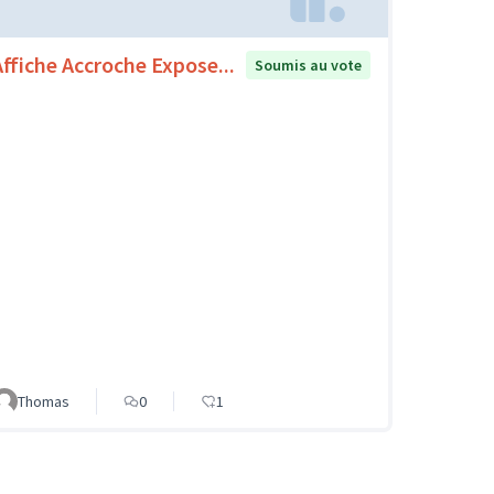
Affiche Accroche Expose...
Soumis au vote
Thomas
0
1