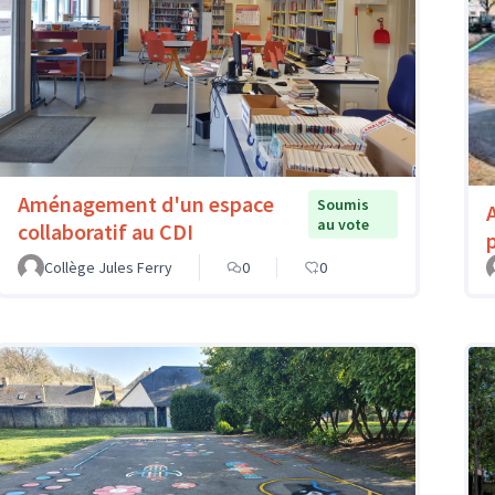
Aménagement d'un espace
Soumis
au vote
collaboratif au CDI
Collège Jules Ferry
0
0