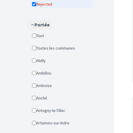
Rejected
Portée
Tout
Toutes les communes
Abilly
Ambillou
Amboise
Anché
Antogny-le-Tillac
Artannes-sur-Indre