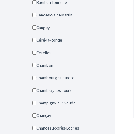
Bueil-en-Touraine
Candes-Saint-Martin
Cangey
Céré-la-Ronde
Cerelles
Chambon
Chambourg-sur-Indre
Chambray-lès-Tours
Champigny-sur-Veude
Chançay
Chanceaux-près-Loches