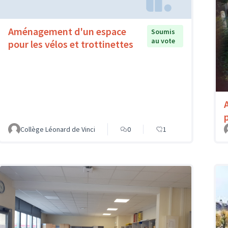
Aménagement d'un espace
Soumis
au vote
pour les vélos et trottinettes
Collège Léonard de Vinci
0
1