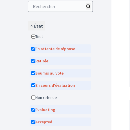
État
Tout
En attente de réponse
Retirée
Soumis au vote
En cours d'évaluation
Non retenue
Evaluating
Accepted