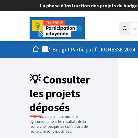
La phase d'instruction des projets du budget
Accueil
Menu principal
/
Budget Participatif JEUNESSE 2024
💡 Consulter
les projets
déposés
Le formulaire ci-dessous filtre
dynamiquement les résultats de la
recherche lorsque les conditions de
recherche sont modifiées.