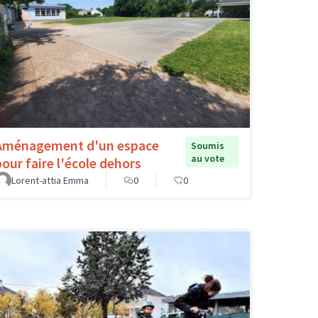
Aménagement d'un espace
Soumis
au vote
pour faire l'école dehors
Lorent-attia Emma
0
0