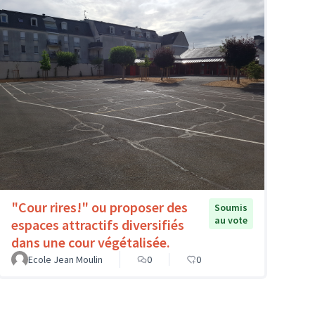
"Cour rires!" ou proposer des
Soumis
au vote
espaces attractifs diversifiés
dans une cour végétalisée.
Ecole Jean Moulin
0
0