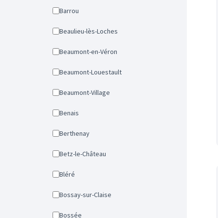
Barrou
Beaulieu-lès-Loches
Beaumont-en-Véron
Beaumont-Louestault
Beaumont-Village
Benais
Berthenay
Betz-le-Château
Bléré
Bossay-sur-Claise
Bossée