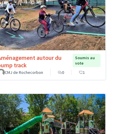
Aménagement autour du
Soumis au
vote
pump track
CMJ de Rochecorbon
0
1