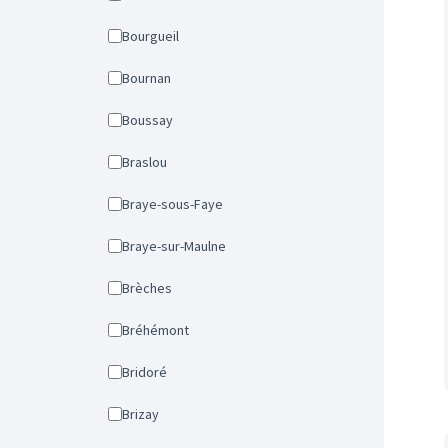
Bourgueil
Bournan
Boussay
Braslou
Braye-sous-Faye
Braye-sur-Maulne
Brèches
Bréhémont
Bridoré
Brizay