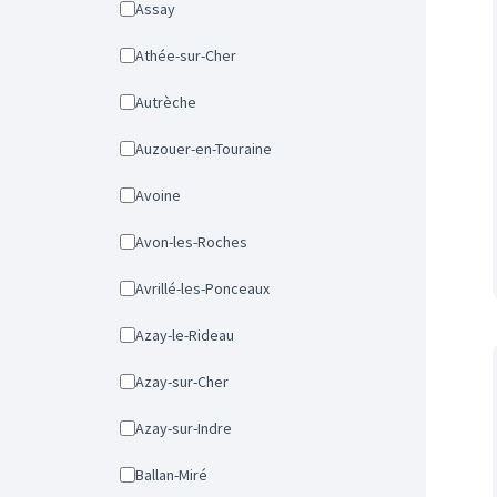
Assay
Athée-sur-Cher
Autrèche
Auzouer-en-Touraine
Avoine
Avon-les-Roches
Avrillé-les-Ponceaux
Azay-le-Rideau
Azay-sur-Cher
Azay-sur-Indre
Ballan-Miré