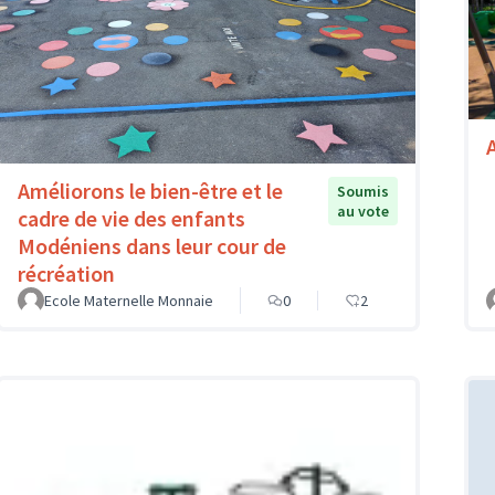
A
Améliorons le bien-être et le
Soumis
au vote
cadre de vie des enfants
Modéniens dans leur cour de
récréation
Ecole Maternelle Monnaie
0
2