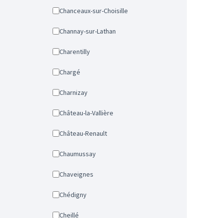
Chanceaux-sur-Choisille
Channay-sur-Lathan
Charentilly
Chargé
Charnizay
Château-la-Vallière
Château-Renault
Chaumussay
Chaveignes
Chédigny
Cheillé