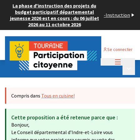
La phase d'instruction des projets du
budget participatif départemental
-
Instruction
jeunesse 2026 est en cours : du 06 juillet
2026 au 11 octobre 2026
Se connecter
Menu princi
Budget Participatif JEUNESSE 2024
/
Menu p
💡 Consulter les projets déposés
Compris dans
Tous en cuisine!
Cette proposition a été retenue parce que :
Bonjour,
Le Conseil départemental d’Indre-et-Loire vous
informe que votre projet sera soumis au vote des