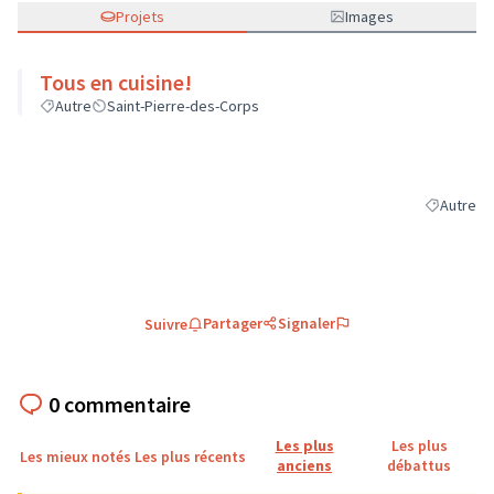
Projets
Images
Tous en cuisine!
Autre
Saint-Pierre-des-Corps
Autre
Filtrer les
Partager
Signaler
Suivre
0 commentaire
Les plus
Les plus
Les mieux notés
Les plus récents
anciens
débattus