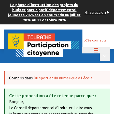
La phase d'instruction des projets du
budget participatif départemental
-
Instruction
jeunesse 2026 est en cours : du 06 juillet
2026 au 11 octobre 2026
Se connecter
Menu princi
Budget Participatif JEUNESSE 2024
/
Menu p
💡 Consulter les projets déposés
Compris dans
Du sport et du numérique à l'école !
Cette proposition a été retenue parce que :
Bonjour,
Le Conseil départemental d’Indre-et-Loire vous
informe que votre projet sera soumis au vote des