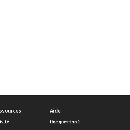
 Environnement et cadre de vie
ssources
Aide
ivité
Une question ?