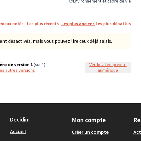
Environnement et cadre de vie
Filtrer les résultats de la catégorie :
 mieux notés
Les plus récents
Les plus anciens
Les plus débattus
 désactivés, mais vous pouvez lire ceux déjà saisis.
ro de version 1
(sur 1)
Vérifiez l'empreinte
 les autres versions
numérique
Decidim
Mon compte
Re
Accueil
Créer un compte
Act