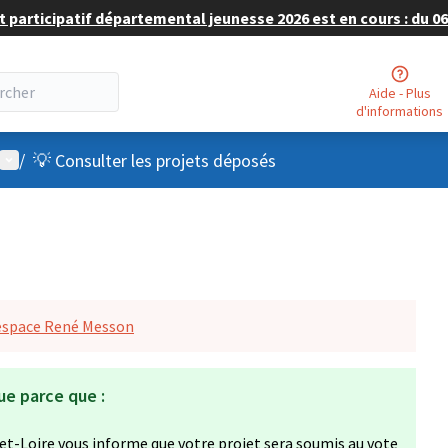
 participatif départemental jeunesse 2026 est en cours : du 06 
Aide - Plus
d'informations
Menu utilisateur
/
💡 Consulter les projets déposés
espace René Messon
ue parce que :
et-Loire vous informe que votre projet sera soumis au vote