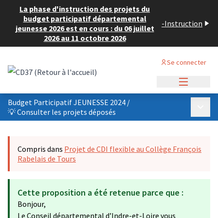
La phase d'instruction des projets du
budget participatif départemental
-
Instruction
jeunesse 2026 est en cours : du 06 juillet
2026 au 11 octobre 2026
Se connecter
Menu princi
Budget Participatif JEUNESSE 2024
/
Menu p
💡 Consulter les projets déposés
Compris dans
Projet de CDI flexible au Collège François
Rabelais de Tours
Cette proposition a été retenue parce que :
Bonjour,
Le Conseil départemental d’Indre-et-Loire vous