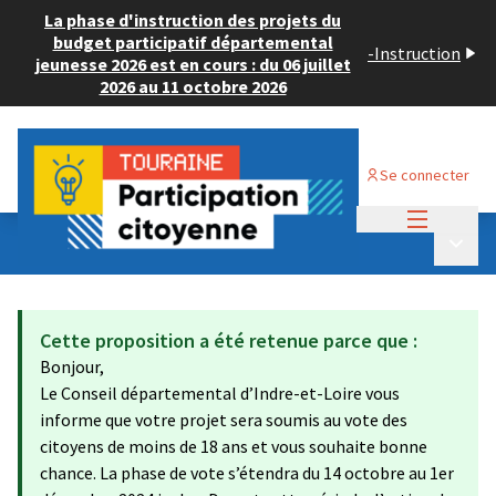
La phase d'instruction des projets du
budget participatif départemental
-
Instruction
jeunesse 2026 est en cours : du 06 juillet
2026 au 11 octobre 2026
Se connecter
Menu princi
Budget Participatif JEUNESSE 2024
/
Menu p
💡 Consulter les projets déposés
Cette proposition a été retenue parce que :
Bonjour,
Le Conseil départemental d’Indre-et-Loire vous
informe que votre projet sera soumis au vote des
citoyens de moins de 18 ans et vous souhaite bonne
chance. La phase de vote s’étendra du 14 octobre au 1er