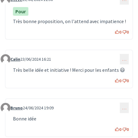
Commentaire 599
Pour
Très bonne proposition, on l'attend avec impatience !
0
0
Calin
23/06/2024 16:21
…
Commentaire 600
Très belle idée et initiative ! Merci pour les enfants 😃
0
0
Bruno
24/06/2024 19:09
…
Commentaire 602
Bonne idée
0
0