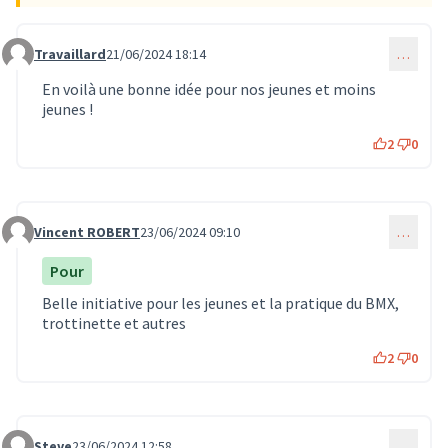
Travaillard
21/06/2024 18:14
…
Commentaire 596
En voilà une bonne idée pour nos jeunes et moins
jeunes !
2
0
Vincent ROBERT
23/06/2024 09:10
…
Commentaire 598
Pour
Belle initiative pour les jeunes et la pratique du BMX,
trottinette et autres
2
0
Steve
23/06/2024 12:58
…