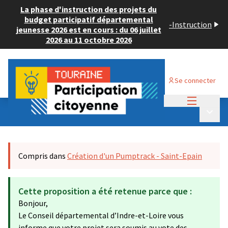
La phase d'instruction des projets du
budget participatif départemental
-
Instruction
jeunesse 2026 est en cours : du 06 juillet
2026 au 11 octobre 2026
Se connecter
Menu princi
Budget Participatif JEUNESSE 2024
/
Menu p
💡 Consulter les projets déposés
Compris dans
Création d'un Pumptrack - Saint-Epain
Cette proposition a été retenue parce que :
Bonjour,
Le Conseil départemental d’Indre-et-Loire vous
informe que votre projet sera soumis au vote des