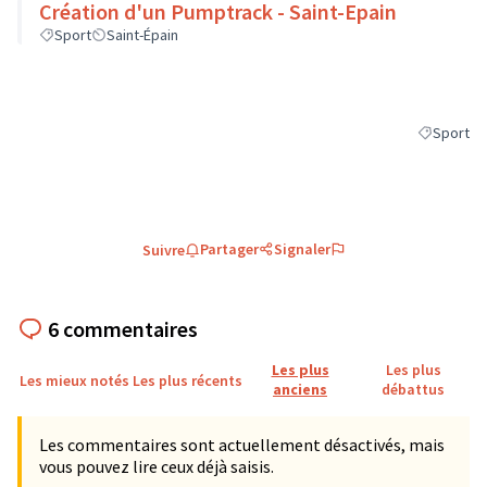
Création d'un Pumptrack - Saint-Epain
Sport
Saint-Épain
Sport
Filtrer les
Partager
Signaler
Suivre
6 commentaires
Les plus
Les plus
Les mieux notés
Les plus récents
anciens
débattus
Les commentaires sont actuellement désactivés, mais
vous pouvez lire ceux déjà saisis.