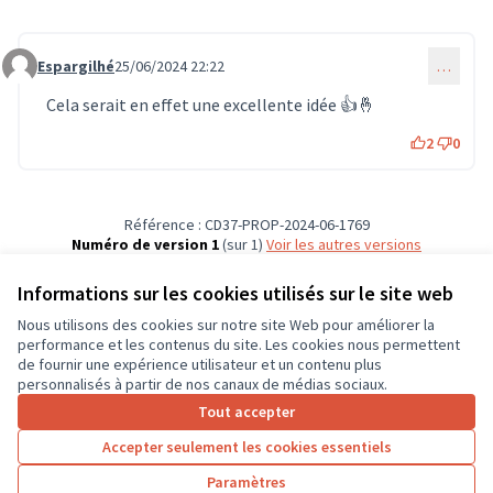
Espargilhé
25/06/2024 22:22
…
Commentaire 607
Cela serait en effet une excellente idée 👍🤞
2
0
Référence : CD37-PROP-2024-06-1769
Numéro de version 1
(sur 1)
voir les autres versions
Vérifiez l'empreinte numérique
Informations sur les cookies utilisés sur le site web
Nous utilisons des cookies sur notre site Web pour améliorer la
Conditions d'utilisation
performance et les contenus du site. Les cookies nous permettent
Paramètres des cookies
de fournir une expérience utilisateur et un contenu plus
CD37 sur X
CD37 sur Facebook
CD37 sur Instagram
CD37 sur YouTube
personnalisés à partir de nos canaux de médias sociaux.
(Lien externe)
(Lien externe)
(Lien externe)
(Lien externe)
Tout accepter
Accepter seulement les cookies essentiels
Licence Cre
(Lien extern
Paramètres
(Lien externe)