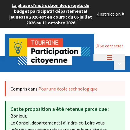
La phase d'instruction des projets du
budget participatif départemental
-
Instruction
jeunesse 2026 est en cours : du 06 juillet
2026 au 11 octobre 2026
Se connecter
Menu princi
Budget Participatif JEUNESSE 2024
/
Menu p
💡 Consulter les projets déposés
Compris dans
Pour une école technologique
Cette proposition a été retenue parce que :
Bonjour,
Le Conseil départemental d’Indre-et-Loire vous
informe que votre projet sera soumis au vote des