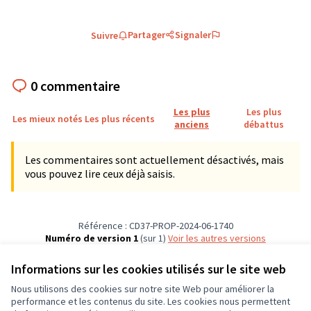
Partager
Signaler
Suivre
0 commentaire
Les plus
Les plus
Les mieux notés
Les plus récents
anciens
débattus
Les commentaires sont actuellement désactivés, mais
vous pouvez lire ceux déjà saisis.
Référence : CD37-PROP-2024-06-1740
Numéro de version 1
(sur 1)
voir les autres versions
Vérifiez l'empreinte numérique
Informations sur les cookies utilisés sur le site web
Nous utilisons des cookies sur notre site Web pour améliorer la
Conditions d'utilisation
performance et les contenus du site. Les cookies nous permettent
Paramètres des cookies