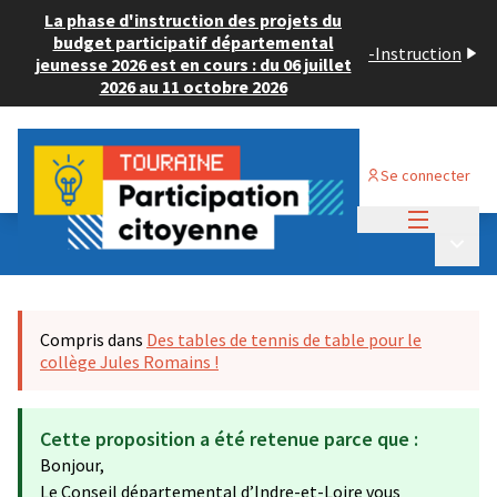
La phase d'instruction des projets du
budget participatif départemental
-
Instruction
jeunesse 2026 est en cours : du 06 juillet
2026 au 11 octobre 2026
Se connecter
Menu princi
Budget Participatif JEUNESSE 2024
/
Menu p
💡 Consulter les projets déposés
Compris dans
Des tables de tennis de table pour le
collège Jules Romains !
Cette proposition a été retenue parce que :
Bonjour,
Le Conseil départemental d’Indre-et-Loire vous