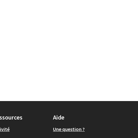
 Environnement et cadre de vie
ssources
Aide
ivité
Une question ?