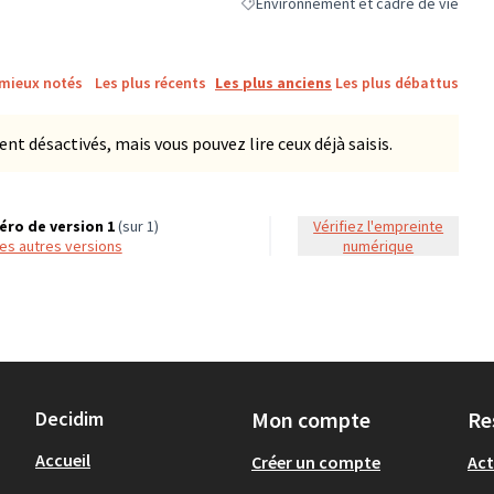
Environnement et cadre de vie
Filtrer les résultats de la catégorie :
 mieux notés
Les plus récents
Les plus anciens
Les plus débattus
 désactivés, mais vous pouvez lire ceux déjà saisis.
ro de version 1
(sur 1)
Vérifiez l'empreinte
 les autres versions
numérique
Decidim
Mon compte
Re
Accueil
Créer un compte
Act