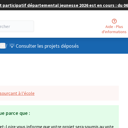
 participatif départemental jeunesse 2026 est en cours : du 06 
Aide - Plus
d'informations
Menu utilisateur
/
💡 Consulter les projets déposés
sourçant à l'école
ue parce que :
et-Loire vous informe que votre projet sera soumis au vote