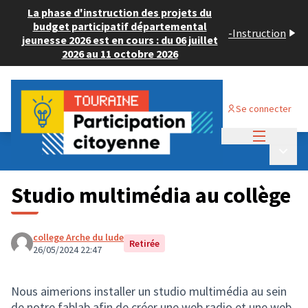
La phase d'instruction des projets du
budget participatif départemental
-
Instruction
jeunesse 2026 est en cours : du 06 juillet
2026 au 11 octobre 2026
Se connecter
Menu princi
Budget Participatif JEUNESSE 2024
/
Menu p
💡 Consulter les projets déposés
Studio multimédia au collège
college Arche du lude
Retirée
26/05/2024 22:47
Nous aimerions installer un studio multimédia au sein
de notre fablab afin de créer une web radio et une web