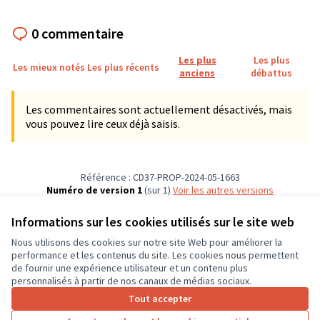
0 commentaire
Les plus
Les plus
Les mieux notés
Les plus récents
anciens
débattus
Les commentaires sont actuellement désactivés, mais
vous pouvez lire ceux déjà saisis.
Référence : CD37-PROP-2024-05-1663
Numéro de version 1
(sur 1)
voir les autres versions
Vérifiez l'empreinte numérique
Informations sur les cookies utilisés sur le site web
Nous utilisons des cookies sur notre site Web pour améliorer la
Conditions d'utilisation
performance et les contenus du site. Les cookies nous permettent
Paramètres des cookies
de fournir une expérience utilisateur et un contenu plus
CD37 sur X
CD37 sur Facebook
CD37 sur Instagram
CD37 sur YouTube
personnalisés à partir de nos canaux de médias sociaux.
(Lien externe)
(Lien externe)
(Lien externe)
(Lien externe)
Tout accepter