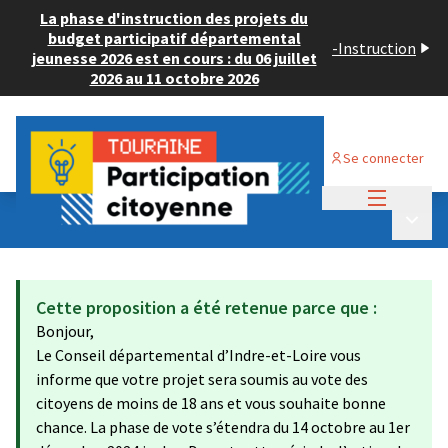
La phase d'instruction des projets du
budget participatif départemental
-
Instruction
jeunesse 2026 est en cours : du 06 juillet
2026 au 11 octobre 2026
Se connecter
Menu princi
Budget Participatif JEUNESSE 2024
/
Menu p
💡 Consulter les projets déposés
Cette proposition a été retenue parce que :
Bonjour,
Le Conseil départemental d’Indre-et-Loire vous
informe que votre projet sera soumis au vote des
citoyens de moins de 18 ans et vous souhaite bonne
chance. La phase de vote s’étendra du 14 octobre au 1er