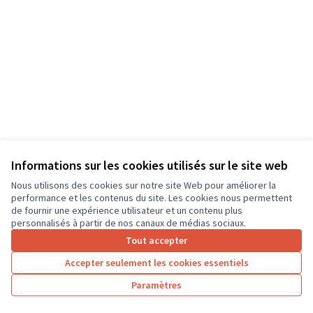
Informations sur les cookies utilisés sur le site web
Nous utilisons des cookies sur notre site Web pour améliorer la
Conditions d'utilisation
performance et les contenus du site. Les cookies nous permettent
Paramètres des cookies
de fournir une expérience utilisateur et un contenu plus
CD37 sur X
CD37 sur Facebook
CD37 sur Instagram
CD37 sur YouTube
personnalisés à partir de nos canaux de médias sociaux.
(Lien externe)
(Lien externe)
(Lien externe)
(Lien externe)
Tout accepter
Accepter seulement les cookies essentiels
Licence Cre
(Lien extern
Paramètres
(Lien externe)
Site réalisé grâce au
logiciel libre Decidim
.
(Lien externe)