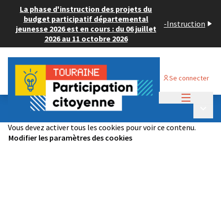
La phase d'instruction des projets du
budget participatif départemental
-
Instruction
jeunesse 2026 est en cours : du 06 juillet
2026 au 11 octobre 2026
Se connecter
Menu princi
Budget Participatif JEUNESSE 2024
/
Menu p
🏆 Les projets élus
Vous devez activer tous les cookies pour voir ce contenu.
Modifier les paramètres des cookies