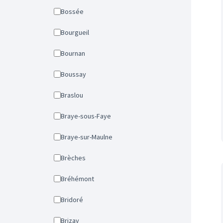
Bossée
Bourgueil
Bournan
Boussay
Braslou
Braye-sous-Faye
Braye-sur-Maulne
Brèches
Bréhémont
Bridoré
Brizay