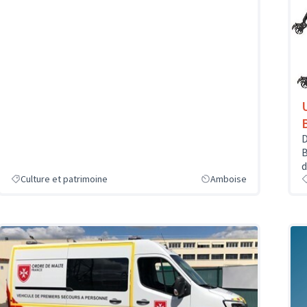
D
B
d
Culture et patrimoine
Amboise