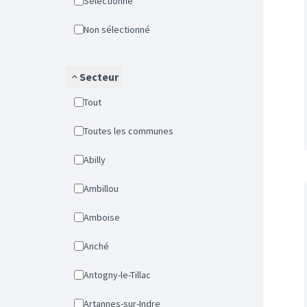
Sélectionné
Non sélectionné
Secteur
Tout
Toutes les communes
Abilly
Ambillou
Amboise
Anché
Antogny-le-Tillac
Artannes-sur-Indre