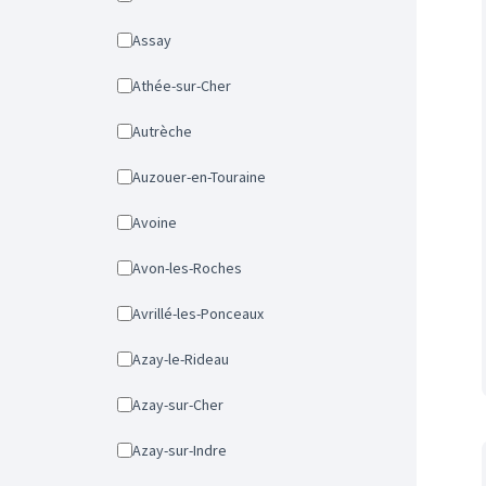
Assay
Athée-sur-Cher
Autrèche
Auzouer-en-Touraine
Avoine
Avon-les-Roches
Avrillé-les-Ponceaux
Azay-le-Rideau
Azay-sur-Cher
Azay-sur-Indre