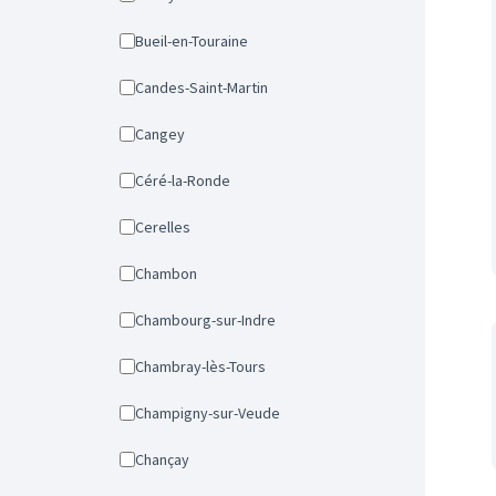
Bueil-en-Touraine
Candes-Saint-Martin
Cangey
Céré-la-Ronde
Cerelles
Chambon
Chambourg-sur-Indre
Chambray-lès-Tours
Champigny-sur-Veude
Chançay