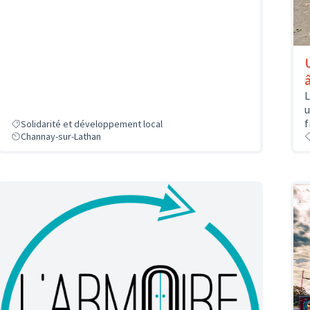
L
u
f
Solidarité et développement local
Channay-sur-Lathan