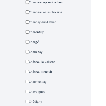
Chanceaux-près-Loches
Chanceaux-sur-Choisille
Channay-sur-Lathan
Charentilly
Chargé
Charnizay
Château-la-Vallière
Château-Renault
Chaumussay
Chaveignes
Chédigny