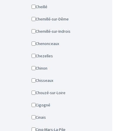
Cheillé
Chemillé-sur-Dême
Chemillé-sur-Indrois
Chenonceaux
Chezelles
Chinon
Chisseaux
Chouzé-sur-Loire
Cigogné
Cinais
Cinq-Mars-La-Pile