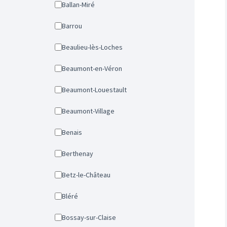
Ballan-Miré
Barrou
Beaulieu-lès-Loches
Beaumont-en-Véron
Beaumont-Louestault
Beaumont-Village
Benais
Berthenay
Betz-le-Château
Bléré
Bossay-sur-Claise