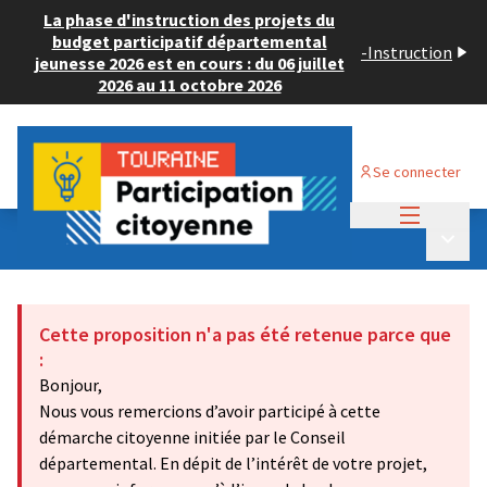
La phase d'instruction des projets du
budget participatif départemental
-
Instruction
jeunesse 2026 est en cours : du 06 juillet
2026 au 11 octobre 2026
Se connecter
Menu princi
Budget Participatif ADULTE 2024
/
Menu p
💡 Déposer un projet
Cette proposition n'a pas été retenue parce que
:
Bonjour,
Nous vous remercions d’avoir participé à cette
démarche citoyenne initiée par le Conseil
départemental. En dépit de l’intérêt de votre projet,