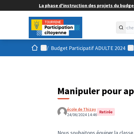
La phase d'instruction des projets du budget
Accueil
Menu principal
Me
/
Budget Participatif ADULTE 2024
Manipuler pour ap
école de Thizay
Retirée
24/06/2024 14:46
Nous souhaitons équiper la classe