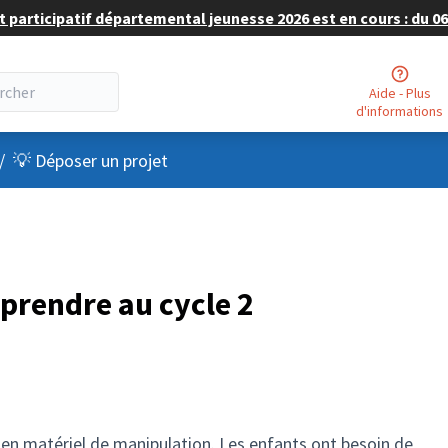
 participatif départemental jeunesse 2026 est en cours : du 06 
Aide - Plus
d'informations
nu utilisateur
/
💡 Déposer un projet
prendre au cycle 2
 en matériel de manipulation. Les enfants ont besoin de