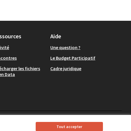
ssources
Aide
ivité
Une question ?
ncontres
Le Budget Participatif
écharger les fichiers
Cadre juridique
en Data
CD37 sur X
CD37 sur Facebook
CD37 sur Instagram
CD37 sur YouTube
Tout accepter
(Lien externe)
(Lien externe)
(Lien externe)
(Lien externe)