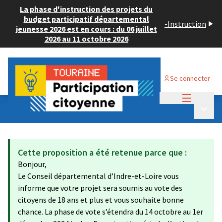
La phase d'instruction des projets du
budget participatif départemental
-
Instruction
jeunesse 2026 est en cours : du 06 juillet
2026 au 11 octobre 2026
Se connecter
Menu princi
Budget Participatif ADULTE 2024
/
Menu p
💡 Déposer un projet
Cette proposition a été retenue parce que :
Bonjour,
Le Conseil départemental d’Indre-et-Loire vous
informe que votre projet sera soumis au vote des
citoyens de 18 ans et plus et vous souhaite bonne
chance. La phase de vote s’étendra du 14 octobre au 1er