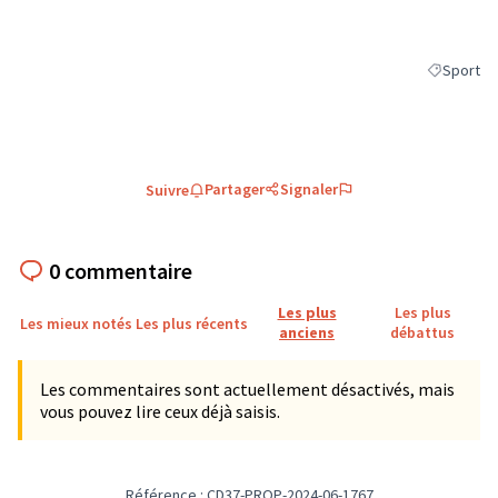
Sport
Filtrer les
Partager
Signaler
Suivre
0 commentaire
Les plus
Les plus
Les mieux notés
Les plus récents
anciens
débattus
Les commentaires sont actuellement désactivés, mais
vous pouvez lire ceux déjà saisis.
Référence : CD37-PROP-2024-06-1767