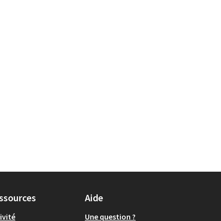
ssources
Aide
ivité
Une question ?