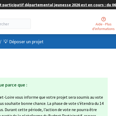
 participatif départemental jeunesse 2026 est en cours : du 06 
Aide - Plus
d'informations
nu utilisateur
/
💡 Déposer un projet
ue parce que :
et-Loire vous informe que votre projet sera soumis au vote
vous souhaite bonne chance. La phase de vote s’étendra du 14
s. Durant cette période, l’action de vote ne pourra être
à partir de la plateforme du Budget Participatif, espace