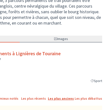
, 3 parcours permanents de trail pourraient être
Langlois, centre névralgique du village. Ces parcours
e, forêts et rivières, sans oublier le bourg historique.
s pour permettre à chacun, quel que soit son niveau, de
thme, en courant ou en marchant.
Images
nents à Lignières de Touraine
e
Sport
Filtrer les ré
 mieux notés
Les plus récents
Les plus anciens
Les plus débattus