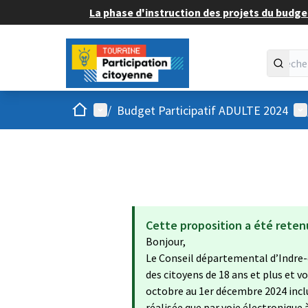
La phase d'instruction des projets du budget
Accueil
Menu principal
Me
/
Budget Participatif ADULTE 2024
Cette proposition a été reten
Bonjour,
Le Conseil départemental d’Indre-
des citoyens de 18 ans et plus et 
octobre au 1er décembre 2024 inclu
réalisée que par voie électronique 