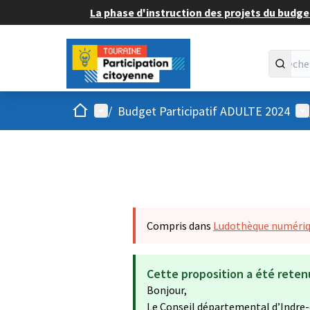
La phase d'instruction des projets du budget
Accueil
Menu principal
Me
/
Budget Participatif ADULTE 2024
Compris dans
Ludothèque numériqu
Cette proposition a été reten
Bonjour,
Le Conseil départemental d’Indre-