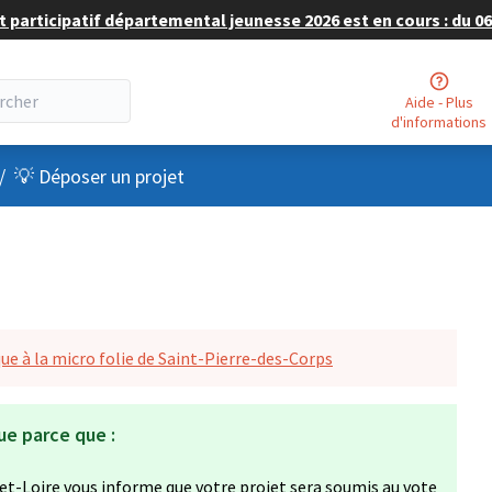
 participatif départemental jeunesse 2026 est en cours : du 06 
Aide - Plus
d'informations
nu utilisateur
/
💡 Déposer un projet
e à la micro folie de Saint-Pierre-des-Corps
ue parce que :
et-Loire vous informe que votre projet sera soumis au vote