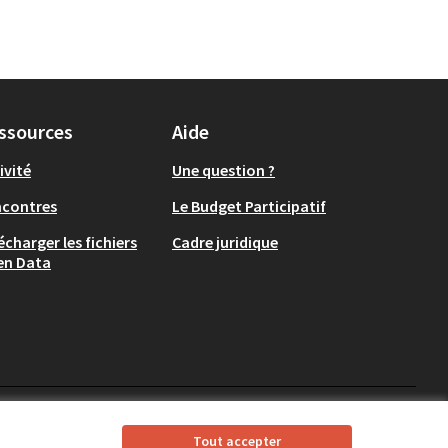
ssources
Aide
ivité
Une question ?
ncontres
Le Budget Participatif
écharger les fichiers
Cadre juridique
en Data
CD37 sur X
CD37 sur Facebook
CD37 sur Instagram
CD37 sur YouTube
Tout accepter