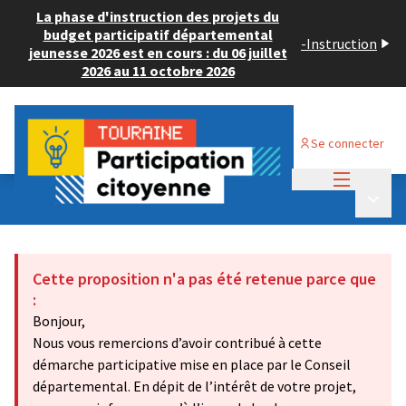
La phase d'instruction des projets du
budget participatif départemental
-
Instruction
jeunesse 2026 est en cours : du 06 juillet
2026 au 11 octobre 2026
Se connecter
Menu princi
Budget Participatif ADULTE 2024
/
Menu p
💡 Déposer un projet
Cette proposition n'a pas été retenue parce que
:
Bonjour,
Nous vous remercions d’avoir contribué à cette
démarche participative mise en place par le Conseil
départemental. En dépit de l’intérêt de votre projet,