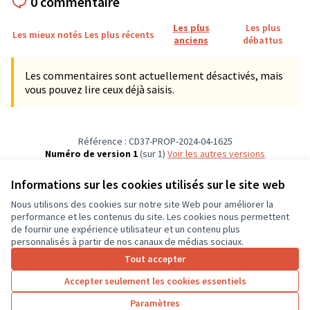
0 commentaire
Les plus
Les plus
Les mieux notés
Les plus récents
anciens
débattus
Les commentaires sont actuellement désactivés, mais
vous pouvez lire ceux déjà saisis.
Référence : CD37-PROP-2024-04-1625
Numéro de version 1
(sur 1)
voir les autres versions
Vérifiez l'empreinte numérique
Informations sur les cookies utilisés sur le site web
Nous utilisons des cookies sur notre site Web pour améliorer la
Conditions d'utilisation
performance et les contenus du site. Les cookies nous permettent
Paramètres des cookies
de fournir une expérience utilisateur et un contenu plus
CD37 sur X
CD37 sur Facebook
CD37 sur Instagram
CD37 sur YouTube
personnalisés à partir de nos canaux de médias sociaux.
(Lien externe)
(Lien externe)
(Lien externe)
(Lien externe)
Tout accepter
Accepter seulement les cookies essentiels
Licence Cre
(Lien extern
Paramètres
(Lien externe)