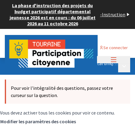
La phase d'instruction des projets du
budget participatif départemental
-
Instruction
jeunesse 2026 est en cours : du 06 juillet
2026 au 11 octobre 2026
Se connecter
Menu princi
Consultation citoyenne schéma départemental unique des solidarités
Menu p
/
Résultats de la consultation
Pour voir l'intégralité des questions, passez votre
curseur sur la question.
Vous devez activer tous les cookies pour voir ce contenu.
Modifier les paramètres des cookies