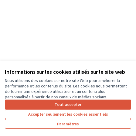
Informations sur les cookies utilisés sur le site web
Nous utilisons des cookies sur notre site Web pour améliorer la
Conditions d'utilisation
performance et les contenus du site. Les cookies nous permettent
Paramètres des cookies
de fournir une expérience utilisateur et un contenu plus
CD37 sur X
CD37 sur Facebook
CD37 sur Instagram
CD37 sur YouTube
personnalisés à partir de nos canaux de médias sociaux.
(Lien externe)
(Lien externe)
(Lien externe)
(Lien externe)
Tout accepter
Accepter seulement les cookies essentiels
Licence Cre
(Lien extern
Paramètres
(Lien externe)
Site réalisé grâce au
logiciel libre Decidim
.
(Lien externe)