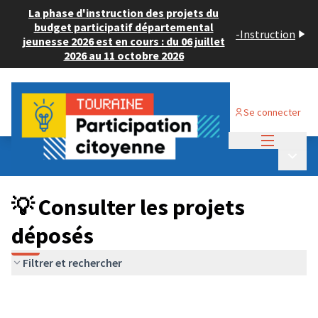
La phase d'instruction des projets du
budget participatif départemental
-
Instruction
jeunesse 2026 est en cours : du 06 juillet
2026 au 11 octobre 2026
Se connecter
Menu princi
Budget Participatif JEUNESSE 2026
/
Menu p
💡 Consulter les projets déposés
💡 Consulter les projets
déposés
Filtrer et rechercher