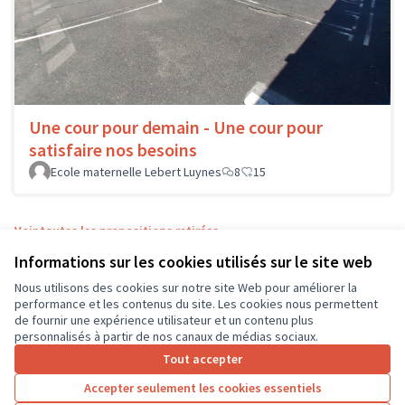
Une cour pour demain - Une cour pour
satisfaire nos besoins
Ecole maternelle Lebert Luynes
8
15
Voir toutes les propositions retirées
Informations sur les cookies utilisés sur le site web
Nous utilisons des cookies sur notre site Web pour améliorer la
Conditions d'utilisation
performance et les contenus du site. Les cookies nous permettent
Paramètres des cookies
de fournir une expérience utilisateur et un contenu plus
CD37 sur X
CD37 sur Facebook
CD37 sur Instagram
CD37 sur YouTube
personnalisés à partir de nos canaux de médias sociaux.
(Lien externe)
(Lien externe)
(Lien externe)
(Lien externe)
Tout accepter
Accepter seulement les cookies essentiels