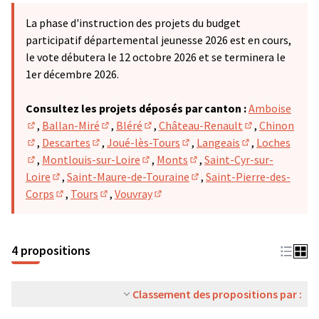
La phase d'instruction des projets du budget
participatif départemental jeunesse 2026 est en cours,
le vote débutera le 12 octobre 2026 et se terminera le
1er décembre 2026.
Consultez les projets déposés par canton :
Amboise
,
Ballan-Miré
,
Bléré
,
Château-Renault
,
Chinon
(S'ouvre dans un nouvel onglet)
(S'ouvre dans un nouvel onglet)
(S'ouvre dans un nouvel onglet)
(S'ouvre dans u
,
Descartes
,
Joué-lès-Tours
,
Langeais
,
Loches
(S'ouvre dans un nouvel onglet)
(S'ouvre dans un nouvel onglet)
(S'ouvre dans un nouvel ong
(S'ouvre dans u
,
Montlouis-sur-Loire
,
Monts
,
Saint-Cyr-sur-
(S'ouvre dans un nouvel onglet)
(S'ouvre dans un nouvel onglet)
(S'ouvre dans un nouvel on
Loire
,
Saint-Maure-de-Touraine
,
Saint-Pierre-des-
(S'ouvre dans un nouvel onglet)
(S'ouvre dans un nouvel on
Corps
,
Tours
,
Vouvray
(S'ouvre dans un nouvel onglet)
(S'ouvre dans un nouvel onglet)
(S'ouvre dans un nouvel onglet)
4 propositions
Classement des propositions par :