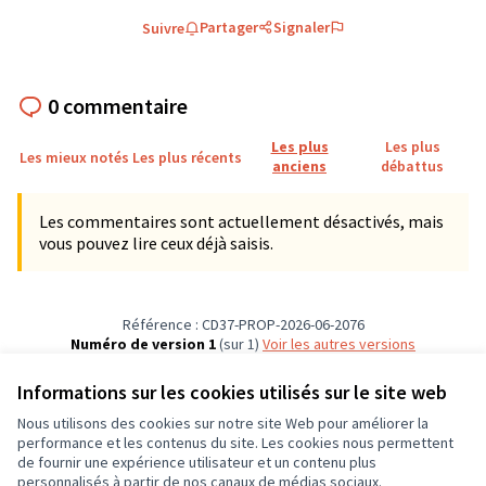
Partager
Signaler
Suivre
0 commentaire
Les plus
Les plus
Les mieux notés
Les plus récents
anciens
débattus
Les commentaires sont actuellement désactivés, mais
vous pouvez lire ceux déjà saisis.
Référence : CD37-PROP-2026-06-2076
Numéro de version 1
(sur 1)
voir les autres versions
Vérifiez l'empreinte numérique
Informations sur les cookies utilisés sur le site web
Nous utilisons des cookies sur notre site Web pour améliorer la
Conditions d'utilisation
performance et les contenus du site. Les cookies nous permettent
Paramètres des cookies
de fournir une expérience utilisateur et un contenu plus
CD37 sur X
CD37 sur Facebook
CD37 sur Instagram
CD37 sur YouTube
personnalisés à partir de nos canaux de médias sociaux.