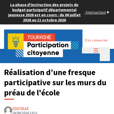
La phase d'instruction des projets du
budget participatif départemental
-
Instruction
jeunesse 2026 est en cours : du 06 juillet
2026 au 11 octobre 2026
Se connecter
Menu princi
Budget Participatif JEUNESSE 2026
/
Menu p
💡 Consulter les projets déposés
Réalisation d’une fresque
participative sur les murs du
préau de l'école
COUTELLE
24/06/2026 19:11