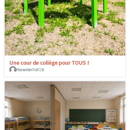
Une cour de collège pour TOUS !
Florentin
0
0