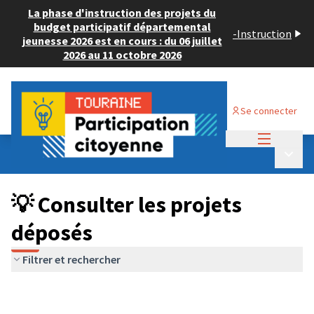
La phase d'instruction des projets du
budget participatif départemental
-
Instruction
jeunesse 2026 est en cours : du 06 juillet
2026 au 11 octobre 2026
Se connecter
Menu princi
Budget Participatif JEUNESSE 2026
/
Menu p
💡 Consulter les projets déposés
💡 Consulter les projets
déposés
Filtrer et rechercher