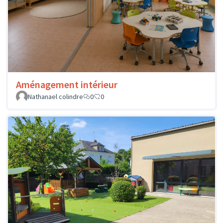
Aménagement intérieur
Nathanael colindre
0
0