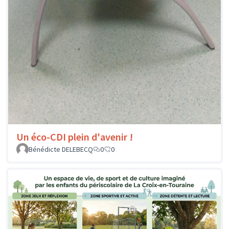
Un éco-CDI plein d'avenir !
Bénédicte DELEBECQ
0
0