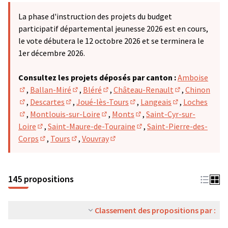
La phase d'instruction des projets du budget
participatif départemental jeunesse 2026 est en cours,
le vote débutera le 12 octobre 2026 et se terminera le
1er décembre 2026.
Consultez les projets déposés par canton :
Amboise
,
Ballan-Miré
,
Bléré
,
Château-Renault
,
Chinon
(S'ouvre dans un nouvel onglet)
(S'ouvre dans un nouvel onglet)
(S'ouvre dans un nouvel onglet)
(S'ouvre dans u
,
Descartes
,
Joué-lès-Tours
,
Langeais
,
Loches
(S'ouvre dans un nouvel onglet)
(S'ouvre dans un nouvel onglet)
(S'ouvre dans un nouvel ong
(S'ouvre dans u
,
Montlouis-sur-Loire
,
Monts
,
Saint-Cyr-sur-
(S'ouvre dans un nouvel onglet)
(S'ouvre dans un nouvel onglet)
(S'ouvre dans un nouvel on
Loire
,
Saint-Maure-de-Touraine
,
Saint-Pierre-des-
(S'ouvre dans un nouvel onglet)
(S'ouvre dans un nouvel on
Corps
,
Tours
,
Vouvray
(S'ouvre dans un nouvel onglet)
(S'ouvre dans un nouvel onglet)
(S'ouvre dans un nouvel onglet)
145 propositions
Classement des propositions par :