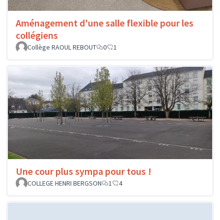
Aménagement d'une salle flexible pour les
collégiens
Collège RAOUL REBOUT
0
1
Une cour plus sympa pour tous !
COLLEGE HENRI BERGSON
1
4