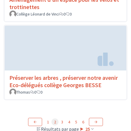
trottinettes
Collège Léonard de Vinci
0
0
Préserver les arbres , préserver notre avenir
Eco-délégués collège Georges BESSE
Thomas
0
0
1
2
3
4
5
6
Résultats par page :
25