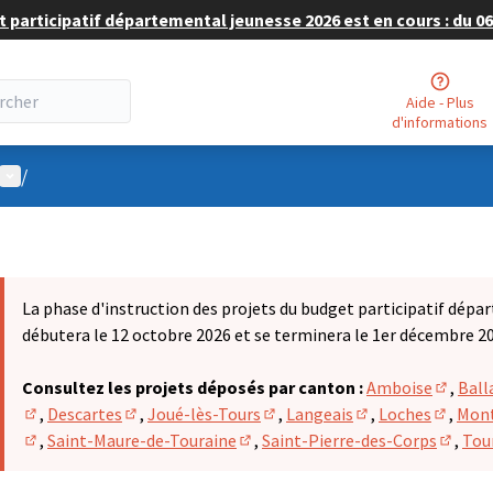
 participatif départemental jeunesse 2026 est en cours : du 06 
Aide - Plus
d'informations
Menu utilisateur
/
La phase d'instruction des projets du budget participatif dépa
débutera le 12 octobre 2026 et se terminera le 1er décembre 2
Consultez les projets déposés par canton :
Amboise
,
Ball
(S'ouvr
,
Descartes
,
Joué-lès-Tours
,
Langeais
,
Loches
,
Mont
(S'ouvre dans un nouvel onglet)
(S'ouvre dans un nouvel onglet)
(S'ouvre dans un nouvel onglet
(S'ouvre dans un n
(S'ouvr
,
Saint-Maure-de-Touraine
,
Saint-Pierre-des-Corps
,
Tou
(S'ouvre dans un nouvel onglet)
(S'ouvre dans un nouvel onglet)
(S'ouvr