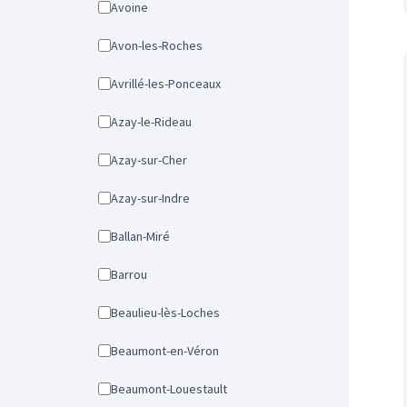
Avoine
Avon-les-Roches
Avrillé-les-Ponceaux
Azay-le-Rideau
Azay-sur-Cher
Azay-sur-Indre
Ballan-Miré
Barrou
Beaulieu-lès-Loches
Beaumont-en-Véron
Beaumont-Louestault