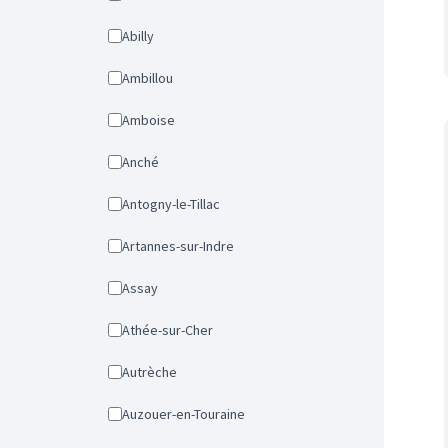
Abilly
Ambillou
Amboise
Anché
Antogny-le-Tillac
Artannes-sur-Indre
Assay
Athée-sur-Cher
Autrèche
Auzouer-en-Touraine