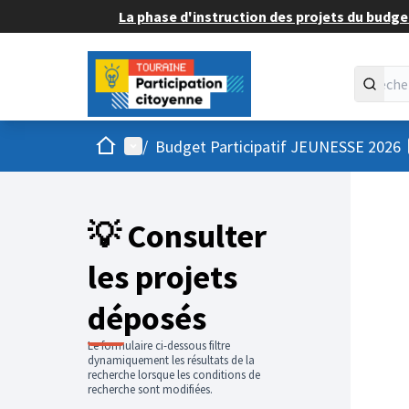
La phase d'instruction des projets du budget
Accueil
Menu principal
/
Budget Participatif JEUNESSE 2026
💡 Consulter
les projets
déposés
Le formulaire ci-dessous filtre
dynamiquement les résultats de la
recherche lorsque les conditions de
recherche sont modifiées.