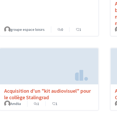
groupe espace loisirs
0
1
Acquisition d'un "kit audiovisuel" pour
le collège Stalingrad
Amélia
1
1