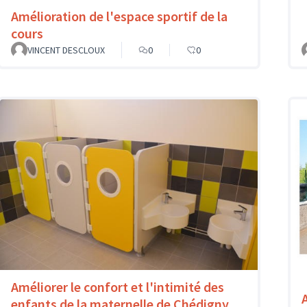
Amélioration de l'espace sportif de la
cours
VINCENT DESCLOUX
0
0
Améliorer le confort et l'intimité des
enfants de la maternelle de Chédigny.