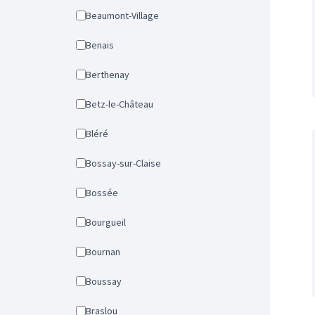
Beaumont-Village
Benais
Berthenay
Betz-le-Château
Bléré
Bossay-sur-Claise
Bossée
Bourgueil
Bournan
Boussay
Braslou