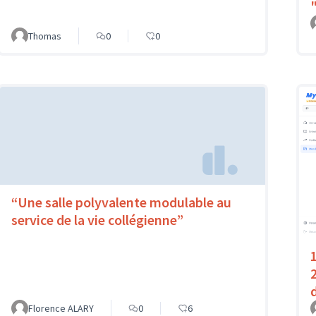
Thomas
0
0
“Une salle polyvalente modulable au
service de la vie collégienne”
Florence ALARY
0
6