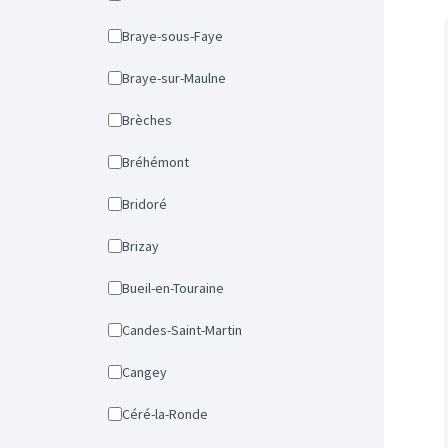
Braye-sous-Faye
Braye-sur-Maulne
Brèches
Bréhémont
Bridoré
Brizay
Bueil-en-Touraine
Candes-Saint-Martin
Cangey
Céré-la-Ronde