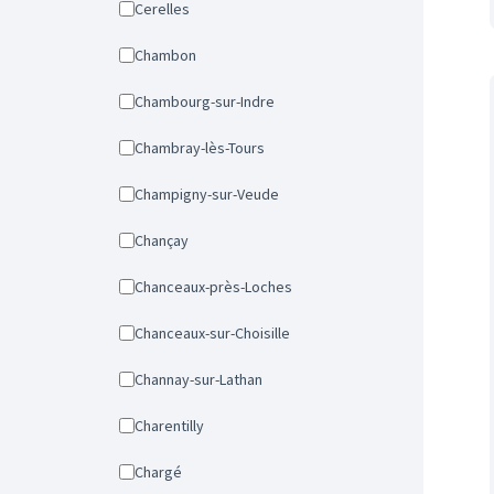
Cerelles
Chambon
Chambourg-sur-Indre
Chambray-lès-Tours
Champigny-sur-Veude
Chançay
Chanceaux-près-Loches
Chanceaux-sur-Choisille
Channay-sur-Lathan
Charentilly
Chargé