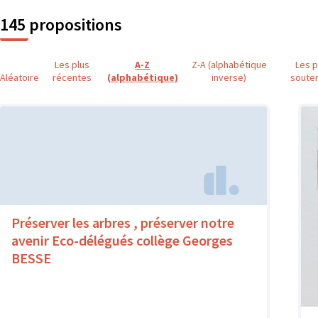
145 propositions
Les plus
A-Z
Z-A (alphabétique
Les p
Aléatoire
récentes
(alphabétique)
inverse)
soute
Préserver les arbres , préserver notre
avenir Eco-délégués collège Georges
BESSE