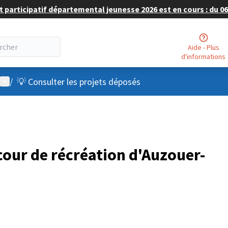
 participatif départemental jeunesse 2026 est en cours : du 06 
Aide - Plus
d'informations
Menu utilisateur
/
💡 Consulter les projets déposés
cour de récréation d'Auzouer-