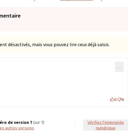
mentaire
 désactivés, mais vous pouvez lire ceux déjà saisis.
…
0
0
ro de version 7
(sur 7)
Vérifiez l'empreinte
 les autres versions
numérique