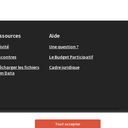
ssources
Aide
ivité
Une question ?
ncontres
Le Budget Participatif
écharger les fichiers
Cadre juridique
en Data
CD37 sur X
CD37 sur Facebook
CD37 sur Instagram
CD37 sur YouTube
Tout accepter
(Lien externe)
(Lien externe)
(Lien externe)
(Lien externe)