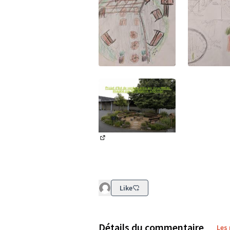
(Lien externe)
(Lien exter
(Lien externe)
Like
Détails du commentaire
Les