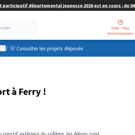
 participatif départemental jeunesse 2026 est en cours : du 06 
Aide - Plus
d'informations
Menu utilisateur
/
💡 Consulter les projets déposés
rt à Ferry !
 sportif extérieur du collège, les élèves sont