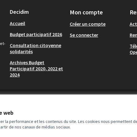
Decidim
Mon compte
Re
Accueil
Créer un compte
Act
Budget participatif 2026
Se connecter
Re
et-
Consultation citoyenne
Tél
solidarités
Op
Archives Budget
Participatif 2020, 2022 et
2024
te web
rer la performance et les contenus du site. Les cookies nous permettent de
partir de nos canaux de médias sociaux.