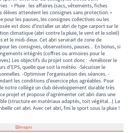
 : • Pluie : les affaires (sacs, vêtements, fiches
es élèves attendent les consignes sans protection. •
e pour les pauses, les consignes collectives ou les
sée est donc d'installer un abri de type carport sur le
ion climatique (abri contre la pluie, le vent et le soleil)
 et le midi-deux. Cet abri servirait de zone de
ur les consignes, observations, pauses... En bonus, si
angements intégrés (coffres ou armoires pour le
èves) Les objectifs du projet sont donc : -Améliorer le
rs d'EPS, quelle que soit la météo. -Sécuriser le
rsonnelles. -Optimiser l'organisation des séances. -
endant les conditions d'exercice plus agréables. Pour
n de notre collège un club développement durable très
e ce projet et propose d'agrémenter cet abri dans une
e (structure en matériaux adaptés, toit végétal...) La
lir cet abri. Avec cet abri, fini le sport sous la pluie !
Images