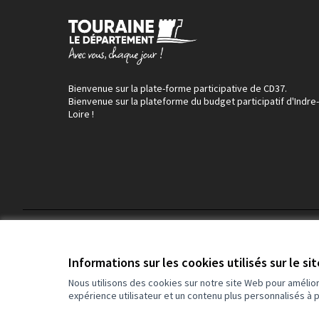
Bienvenue sur la plate-forme participative de CD37.
Bienvenue sur la plateforme du budget participatif d'Indre-
Loire !
Conditions d'utilisation
Paramètres des cookies
Informations sur les cookies utilisés sur le si
Nous utilisons des cookies sur notre site Web pour amélio
expérience utilisateur et un contenu plus personnalisés à 
(Lien externe)
Site réalisé grâce au
logiciel libre Decidim
.