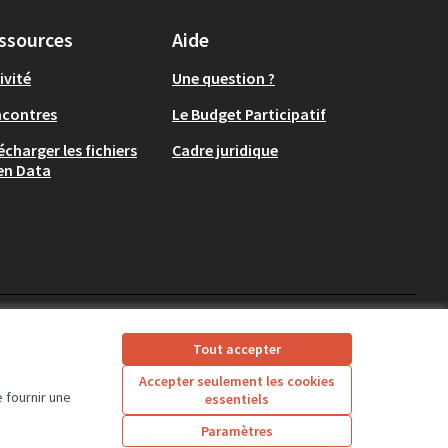
ssources
Aide
ivité
Une question ?
ncontres
Le Budget Participatif
écharger les fichiers
Cadre juridique
en Data
CD37 sur X
CD37 sur Facebook
CD37 sur Instagram
CD37 sur YouTube
Tout accepter
(Lien externe)
(Lien externe)
(Lien externe)
(Lien externe)
Accepter seulement les cookies
 fournir une
essentiels
Licence Creative Comm
(Lien externe)
Paramètres