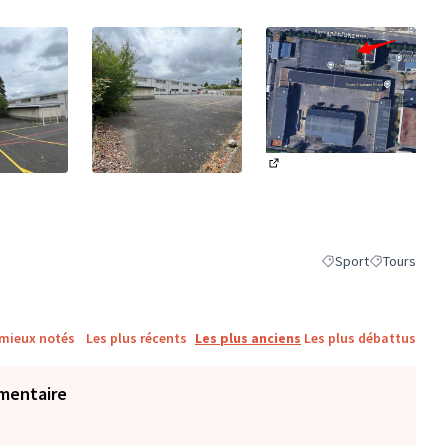
(Lien externe)
ne)
(Lien externe)
Sport
Tours
Filtrer les résultats 
Filtrer les ré
 mieux notés
Les plus récents
Les plus anciens
Les plus débattus
mentaire