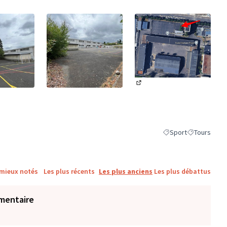
(Lien externe)
ne)
(Lien externe)
Sport
Tours
Filtrer les résultats 
Filtrer les ré
 mieux notés
Les plus récents
Les plus anciens
Les plus débattus
mentaire