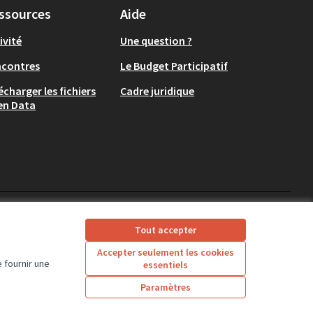
ssources
Aide
ivité
Une question ?
ncontres
Le Budget Participatif
écharger les fichiers
Cadre juridique
en Data
CD37 sur X
CD37 sur Facebook
CD37 sur Instagram
CD37 sur YouTube
Tout accepter
(Lien externe)
(Lien externe)
(Lien externe)
(Lien externe)
Accepter seulement les cookies
 fournir une
essentiels
Licence Creative Comm
(Lien externe)
Paramètres