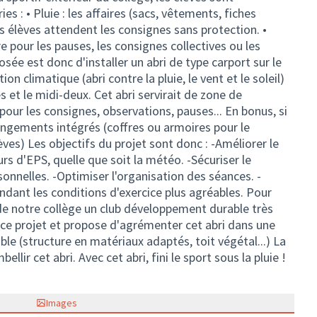
 : • Pluie : les affaires (sacs, vêtements, fiches
es élèves attendent les consignes sans protection. •
e pour les pauses, les consignes collectives ou les
sée est donc d'installer un abri de type carport sur le
ion climatique (abri contre la pluie, le vent et le soleil)
 et le midi-deux. Cet abri servirait de zone de
ur les consignes, observations, pauses... En bonus, si
angements intégrés (coffres ou armoires pour le
èves) Les objectifs du projet sont donc : -Améliorer le
rs d'EPS, quelle que soit la météo. -Sécuriser le
rsonnelles. -Optimiser l'organisation des séances. -
endant les conditions d'exercice plus agréables. Pour
n de notre collège un club développement durable très
e ce projet et propose d'agrémenter cet abri dans une
e (structure en matériaux adaptés, toit végétal...) La
lir cet abri. Avec cet abri, fini le sport sous la pluie !
Images