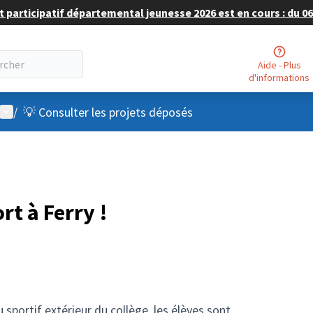
 participatif départemental jeunesse 2026 est en cours : du 06 
Aide - Plus
d'informations
Menu utilisateur
/
💡 Consulter les projets déposés
rt à Ferry !
 sportif extérieur du collège, les élèves sont