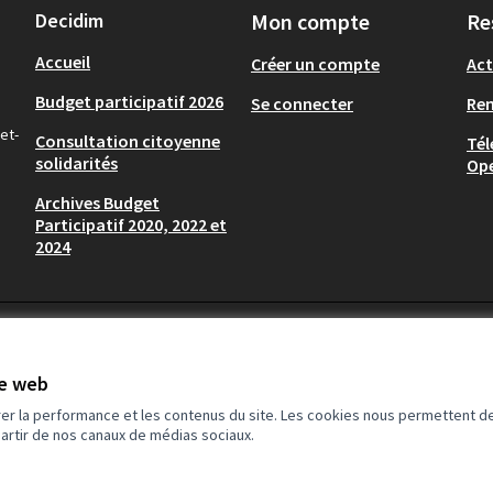
Decidim
Mon compte
Re
Accueil
Créer un compte
Act
Budget participatif 2026
Se connecter
Re
et-
Consultation citoyenne
Tél
solidarités
Op
Archives Budget
Participatif 2020, 2022 et
2024
te web
rer la performance et les contenus du site. Les cookies nous permettent de
partir de nos canaux de médias sociaux.