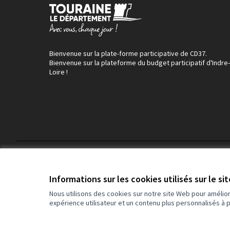
Bienvenue sur la plate-forme participative de CD37.
Bienvenue sur la plateforme du budget participatif d'Indre-
Loire !
Conditions d'utilisation
Paramètres des cookies
Informations sur les cookies utilisés sur le si
Nous utilisons des cookies sur notre site Web pour amélio
expérience utilisateur et un contenu plus personnalisés à 
(Lien externe)
Site réalisé grâce au
logiciel libre Decidim
.
(Lien externe)