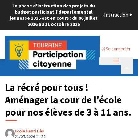
La phase d'instruction des projets du
budget participatif départemental
-
Instruction
jeunesse 2026 est en cours : du 06 juillet
2026 au 11 octobre 2026
Se connecter
Menu princi
Budget Participatif JEUNESSE 2026
/
Menu p
💡 Consulter les projets déposés
La récré pour tous !
Aménager la cour de l'école
pour nos élèves de 3 à 11 ans.
Ecole Henri Dès
21/05/2026 11:52