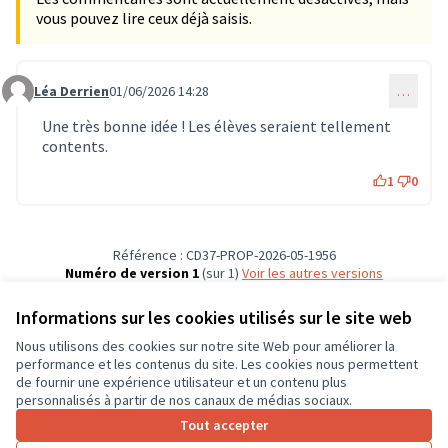
vous pouvez lire ceux déjà saisis.
Léa Derrien
01/06/2026 14:28
…
Commentaire 1951
Une très bonne idée ! Les élèves seraient tellement
contents.
1
0
Référence : CD37-PROP-2026-05-1956
Numéro de version 1
(sur 1)
voir les autres versions
Vérifiez l'empreinte numérique
Informations sur les cookies utilisés sur le site web
Nous utilisons des cookies sur notre site Web pour améliorer la
Conditions d'utilisation
performance et les contenus du site. Les cookies nous permettent
Paramètres des cookies
de fournir une expérience utilisateur et un contenu plus
CD37 sur X
CD37 sur Facebook
CD37 sur Instagram
CD37 sur YouTube
personnalisés à partir de nos canaux de médias sociaux.
(Lien externe)
(Lien externe)
(Lien externe)
(Lien externe)
Tout accepter