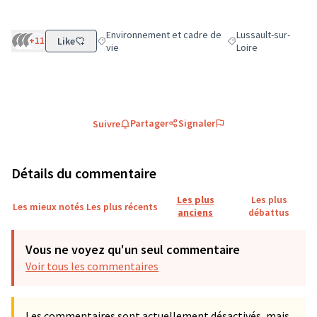
Environnement et cadre de
Lussault-sur-
+11
Like
Filtrer les résultats de la catégorie : Environnement
Filtrer les résultats 
vie
Loire
Partager
Signaler
Suivre
Détails du commentaire
Les plus
Les plus
Les mieux notés
Les plus récents
anciens
débattus
Vous ne voyez qu'un seul commentaire
Voir tous les commentaires
Les commentaires sont actuellement désactivés, mais