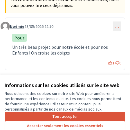
vous pouvez lire ceux déjà saisis.
Noémie
28/05/2026 22:10
…
Commentaire 1947
Pour
Un très beau projet pour notre école et pour nos
Enfants ! On croise les doigts
1
0
Informations sur les cookies utilisés sur le site web
Référence : CD37-PROP-2026-05-1956
Numéro de version 1
(sur 1)
voir les autres versions
Nous utilisons des cookies sur notre site Web pour améliorer la
Vérifiez l'empreinte numérique
performance et les contenus du site. Les cookies nous permettent
de fournir une expérience utilisateur et un contenu plus
personnalisés à partir de nos canaux de médias sociaux.
Conditions d'utilisation
Tout accepter
Paramètres des cookies
CD37 sur X
CD37 sur Facebook
CD37 sur Instagram
CD37 sur YouTube
Accepter seulement les cookies essentiels