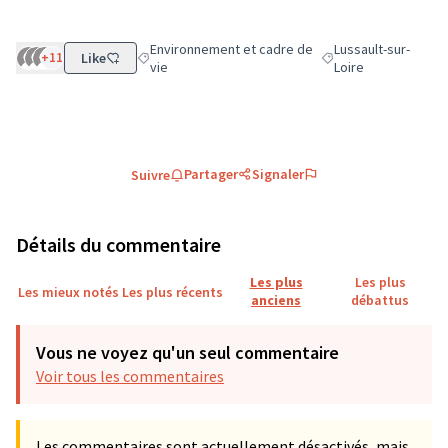
Environnement et cadre de
Lussault-sur-
+11
Like
Filtrer les résultats de la catégorie : Environnement
Filtrer les résultats 
vie
Loire
Partager
Signaler
Suivre
Détails du commentaire
Les plus
Les plus
Les mieux notés
Les plus récents
anciens
débattus
Vous ne voyez qu'un seul commentaire
Voir tous les commentaires
Les commentaires sont actuellement désactivés, mais