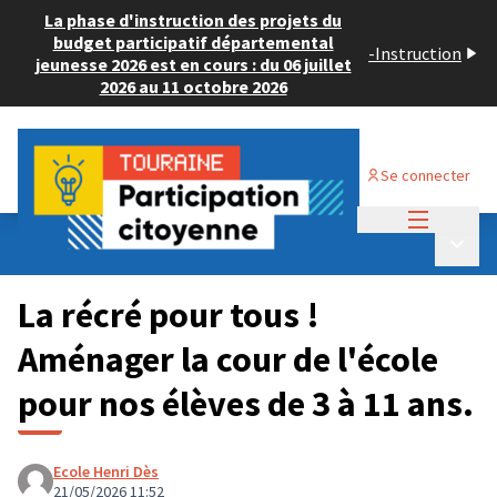
La phase d'instruction des projets du
budget participatif départemental
-
Instruction
jeunesse 2026 est en cours : du 06 juillet
2026 au 11 octobre 2026
Se connecter
Menu princi
Budget Participatif JEUNESSE 2026
/
Menu p
💡 Consulter les projets déposés
La récré pour tous !
Aménager la cour de l'école
pour nos élèves de 3 à 11 ans.
Ecole Henri Dès
21/05/2026 11:52