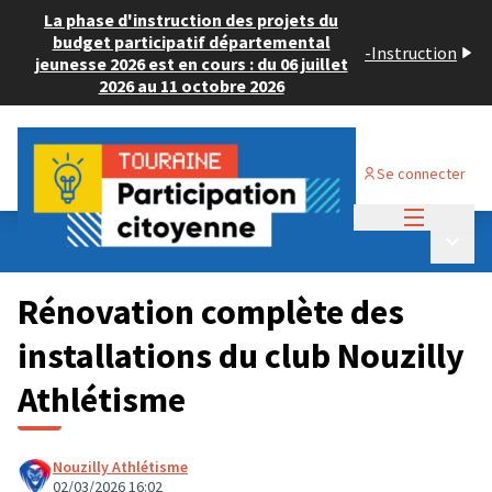
La phase d'instruction des projets du
budget participatif départemental
-
Instruction
jeunesse 2026 est en cours : du 06 juillet
2026 au 11 octobre 2026
Se connecter
Menu princi
Budget Participatif JEUNESSE 2026
/
Menu p
💡 Consulter les projets déposés
Rénovation complète des
installations du club Nouzilly
Athlétisme
Nouzilly Athlétisme
02/03/2026 16:02