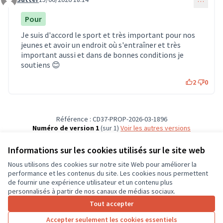
Commentaire 2025
Pour
Je suis d'accord le sport et très important pour nos
jeunes et avoir un endroit où s'entraîner et très
important aussi et dans de bonnes conditions je
soutiens 😊
2
0
Référence : CD37-PROP-2026-03-1896
Numéro de version 1
(sur 1)
voir les autres versions
Vérifiez l'empreinte numérique
Informations sur les cookies utilisés sur le site web
Nous utilisons des cookies sur notre site Web pour améliorer la
Conditions d'utilisation
performance et les contenus du site. Les cookies nous permettent
Paramètres des cookies
de fournir une expérience utilisateur et un contenu plus
CD37 sur X
CD37 sur Facebook
CD37 sur Instagram
CD37 sur YouTube
personnalisés à partir de nos canaux de médias sociaux.
(Lien externe)
(Lien externe)
(Lien externe)
(Lien externe)
Tout accepter
Accepter seulement les cookies essentiels