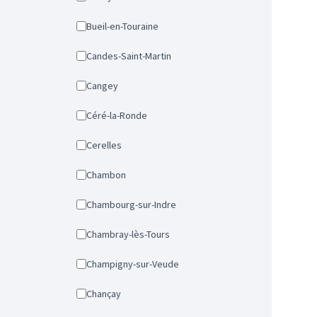
Bueil-en-Touraine
Candes-Saint-Martin
Cangey
Céré-la-Ronde
Cerelles
Chambon
Chambourg-sur-Indre
Chambray-lès-Tours
Champigny-sur-Veude
Chançay