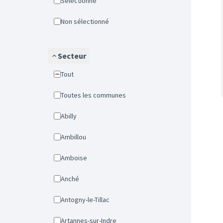
Sélectionné
Non sélectionné
Secteur
Tout
Toutes les communes
Abilly
Ambillou
Amboise
Anché
Antogny-le-Tillac
Artannes-sur-Indre