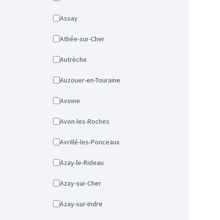
Assay
Athée-sur-Cher
Autrèche
Auzouer-en-Touraine
Avoine
Avon-les-Roches
Avrillé-les-Ponceaux
Azay-le-Rideau
Azay-sur-Cher
Azay-sur-Indre