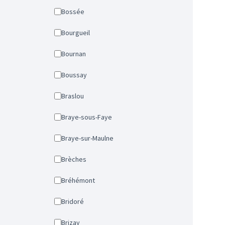
Bossée
Bourgueil
Bournan
Boussay
Braslou
Braye-sous-Faye
Braye-sur-Maulne
Brèches
Bréhémont
Bridoré
Brizay