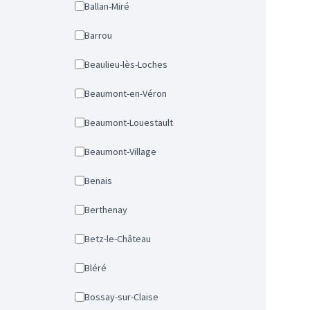
Ballan-Miré
Barrou
Beaulieu-lès-Loches
Beaumont-en-Véron
Beaumont-Louestault
Beaumont-Village
Benais
Berthenay
Betz-le-Château
Bléré
Bossay-sur-Claise