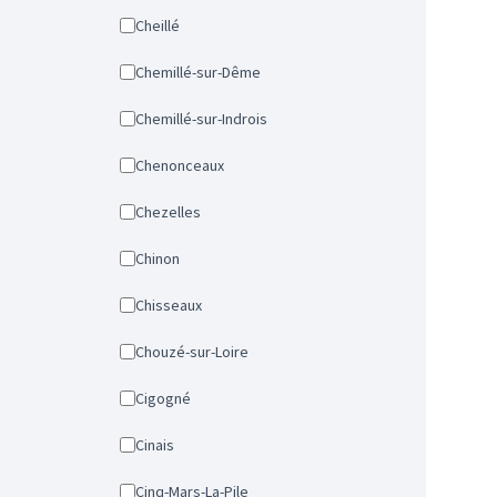
Cheillé
Chemillé-sur-Dême
Chemillé-sur-Indrois
Chenonceaux
Chezelles
Chinon
Chisseaux
Chouzé-sur-Loire
Cigogné
Cinais
Cinq-Mars-La-Pile