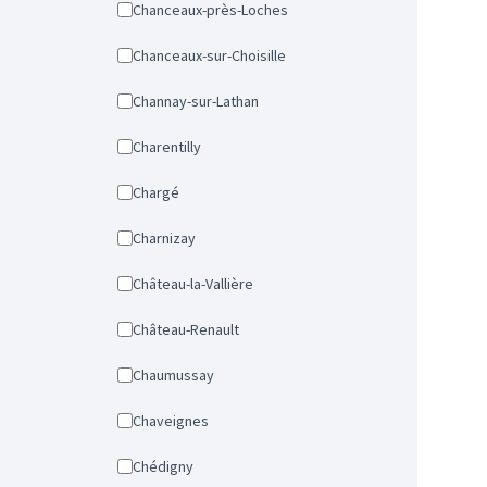
Chanceaux-près-Loches
Chanceaux-sur-Choisille
Channay-sur-Lathan
Charentilly
Chargé
Charnizay
Château-la-Vallière
Château-Renault
Chaumussay
Chaveignes
Chédigny