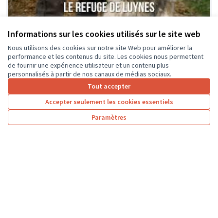
Informations sur les cookies utilisés sur le site web
Nous utilisons des cookies sur notre site Web pour améliorer la
Le Conseil Municipal des Jeunes de
performance et les contenus du site. Les cookies nous permettent
Fondettes se mobilise contre la maltraitance
de fournir une expérience utilisateur et un contenu plus
animale : aidez le refuge SPA de Luynes !
personnalisés à partir de nos canaux de médias sociaux.
Le Conseil Municipal des Jeunes de Fondettes se
Tout accepter
mobilise en faveur de la cause animale, et propose
Accepter seulement les cookies essentiels
d’acheter du matériel...
Solidarité et développement local
Fondettes
Paramètres