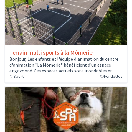
Terrain multi sports à la Mômerie
Bonjour, Les enfants et l'équipe d'animation du centre
d'animation "La Mômerie" bénéficient d'un espace
engazonné. Ces espaces actuels sont inondables et...
Sport
Fondettes