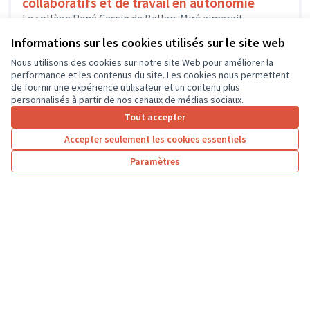
collaboratifs et de travail en autonomie
Le collège René Cassin de Ballan-Miré aimerait
aménager deux salles permettant aux élèves de
Informations sur les cookies utilisés sur le site web
collaborer et travailler en autonomie sur...
Environnement et cadre de vie
Ballan-Miré
Nous utilisons des cookies sur notre site Web pour améliorer la
performance et les contenus du site. Les cookies nous permettent
de fournir une expérience utilisateur et un contenu plus
Un espace zen et ressourçant à l'école
personnalisés à partir de nos canaux de médias sociaux.
Nous souhaitons aménager des espaces ressourçants
Tout accepter
pour les élèves dans l'école: à l'intérieur et à l'extérieur .
Accepter seulement les cookies essentiels
Nous souhaitons créer...
Environnement et cadre de vie
Ballan-Miré
Paramètres