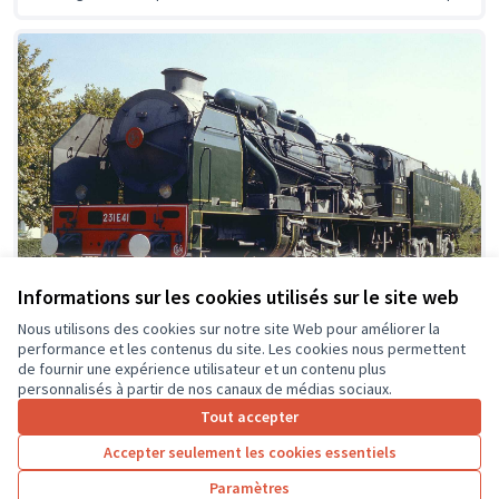
Informations sur les cookies utilisés sur le site web
Nous utilisons des cookies sur notre site Web pour améliorer la
performance et les contenus du site. Les cookies nous permettent
Restauration de la locomotive à vapeur
de fournir une expérience utilisateur et un contenu plus
231E41 de 1938
personnalisés à partir de nos canaux de médias sociaux.
L'association AAATV-SPDC (Amicale des Anciens et Amis
Tout accepter
de la Traction à Vapeur - Saint-Pierre-des-Corps)
Accepter seulement les cookies essentiels
restaure la célèbre locomotive à vapeur...
Culture et patrimoine
Saint-Pierre-des-Corps
Paramètres