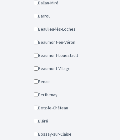
Ballan-Miré
Barrou
Beaulieu-lès-Loches
Beaumont-en-Véron
Beaumont-Louestault
Beaumont-Village
Benais
Berthenay
Betz-le-Château
Bléré
Bossay-sur-Claise