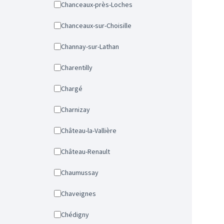
Chanceaux-près-Loches
Chanceaux-sur-Choisille
Channay-sur-Lathan
Charentilly
Chargé
Charnizay
Château-la-Vallière
Château-Renault
Chaumussay
Chaveignes
Chédigny