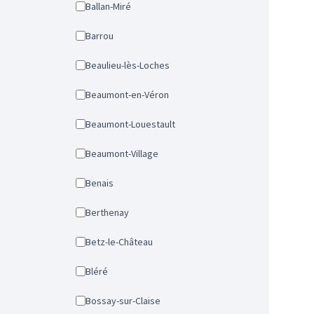
Ballan-Miré
Barrou
Beaulieu-lès-Loches
Beaumont-en-Véron
Beaumont-Louestault
Beaumont-Village
Benais
Berthenay
Betz-le-Château
Bléré
Bossay-sur-Claise