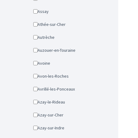
Assay
Athée-sur-Cher
Autrèche
Auzouer-en-Touraine
Avoine
Avon-les-Roches
Avrillé-les-Ponceaux
Azay-le-Rideau
Azay-sur-Cher
Azay-sur-Indre