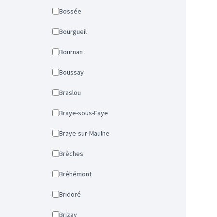
Bossée
Bourgueil
Bournan
Boussay
Braslou
Braye-sous-Faye
Braye-sur-Maulne
Brèches
Bréhémont
Bridoré
Brizay