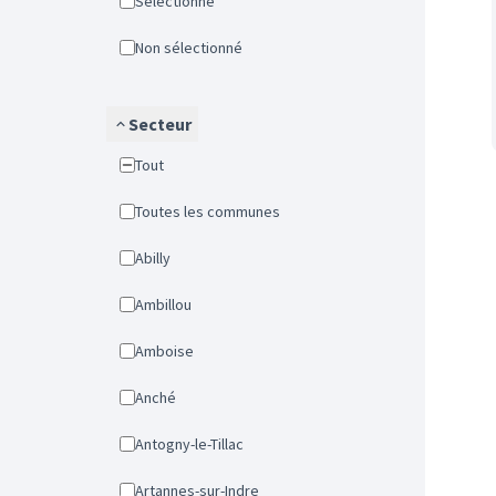
Sélectionné
Non sélectionné
Secteur
Tout
Toutes les communes
Abilly
Ambillou
Amboise
Anché
Antogny-le-Tillac
Artannes-sur-Indre