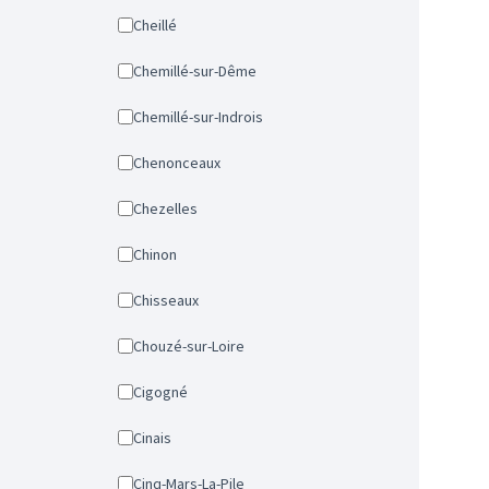
Cheillé
Chemillé-sur-Dême
Chemillé-sur-Indrois
Chenonceaux
Chezelles
Chinon
Chisseaux
Chouzé-sur-Loire
Cigogné
Cinais
Cinq-Mars-La-Pile