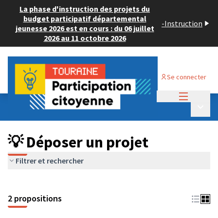
La phase d'instruction des projets du
budget participatif départemental
-
Instruction
jeunesse 2026 est en cours : du 06 juillet
2026 au 11 octobre 2026
Se connecter
Menu princi
Budget Participatif ADULTE 2024
/
Menu p
💡 Déposer un projet
💡 Déposer un projet
Filtrer et rechercher
2 propositions