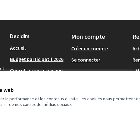
Decidim
Mon compte
Re
Accueil
Créer un compte
Act
Budget participatif 2026
Se connecter
Re
et-
Consultation citoyenne
Tél
solidarités
Op
Archives Budget
te web
Participatif 2020, 2022 et
rer la performance et les contenus du site. Les cookies nous permettent de
2024
partir de nos canaux de médias sociaux.