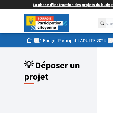
La phase d'instruction des projets du budget
Accueil
Menu principal
Me
/
Budget Participatif ADULTE 2024
💡 Déposer un
projet