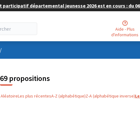
 participatif départemental jeunesse 2026 est en cours : du 06 
Aide - Plus
d'informations
nu utilisateur
/
69 propositions
Aléatoire
Les plus récentes
A-Z (alphabétique)
Z-A (alphabétique inverse)
Le