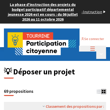
La phase d'instruction des projets du
budget participatif départemental
-
Instruction
jeunesse 2026 est en cours : du 06 juillet
2026 au 11 octobre 2026
Se connecter
Menu princi
Budget Participatif ADULTE 2024
/
Menu p
💡 Déposer un projet
💡 Déposer un projet
69 propositions
Classement des propositions par :