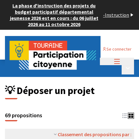
La phase d'instruction des projets du
budget participatif départemental
-
Instruction
jeunesse 2026 est en cours : du 06 juillet
2026 au 11 octobre 2026
Se connecter
Menu princi
Budget Participatif ADULTE 2024
/
Menu p
💡 Déposer un projet
💡 Déposer un projet
69 propositions
Classement des propositions par :